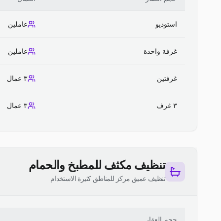
استوديو
عاملين
غرفة واحدة
عاملين
غرفتين
٣ عمال
٣ غرف
٣ عمال
تنظيف مكثف للمطبخ والحمام
تنظيف عميق مركز للمناطق كثيرة الاستخدام
حجم العقار