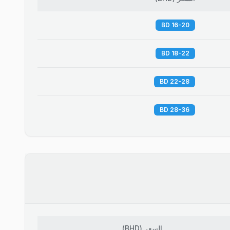
16-20 BD
18-22 BD
22-28 BD
28-36 BD
السعر
(
BHD
)