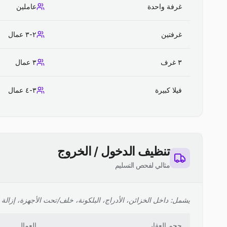
غرفة واحدة
عاملين
غرفتين
٢-٣ عمال
٣ غرف
٣ عمال
فيلا كبيرة
٣-٤ عمال
تنظيف الدخول / الخروج
مثالي لفحص التسليم
يشمل: داخل الخزائن، الأدراج، البلكونة، خلف/تحت الأجهزة، إزالة ا
حجم العقار
العمال