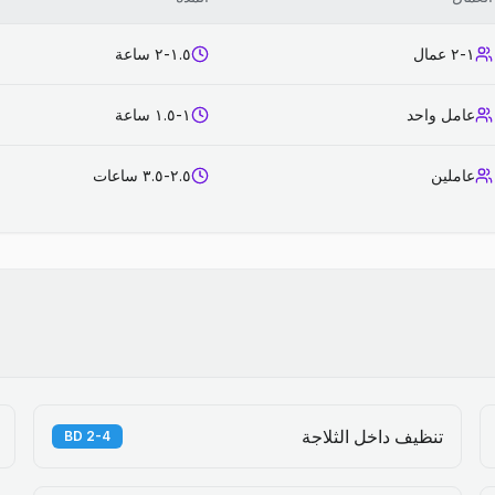
١-٢ عمال
١.٥-٢ ساعة
عامل واحد
١-١.٥ ساعة
عاملين
٢.٥-٣.٥ ساعات
تنظيف داخل الثلاجة
2-4 BD