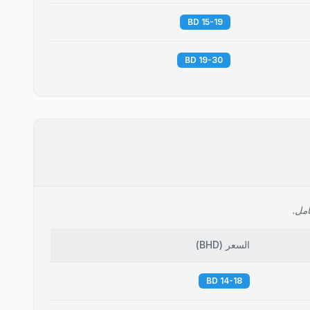
15-19 BD
19-30 BD
امل.
السعر
(
BHD
)
14-18 BD