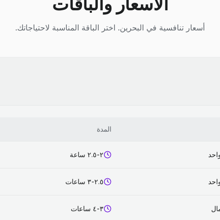
الأسعار والباقات
أسعار تنافسية في البحرين. اختر الباقة المناسبة لاحتياجاتك.
المدة
احد
٢-٢.٥ ساعة
احد
٢.٥-٣ ساعات
٣-٤ ساعات