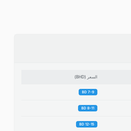
السعر
(
BHD
)
7-9 BD
8-11 BD
12-15 BD