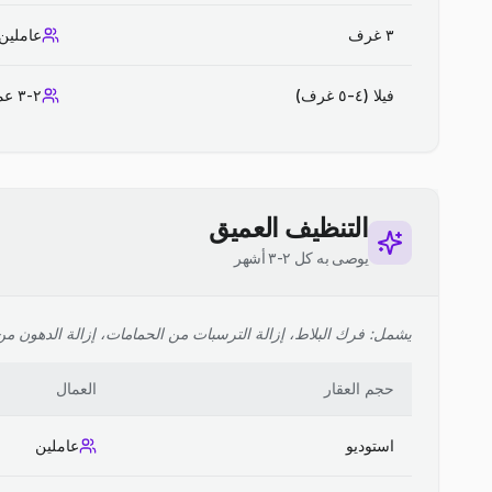
٣ غرف
عاملين
فيلا (٤-٥ غرف)
٢-٣ عمال
التنظيف العميق
يوصى به كل ٢-٣ أشهر
يشمل: فرك البلاط، إزالة الترسبات من الحمامات، إزالة الدهون من ا
حجم العقار
العمال
استوديو
عاملين