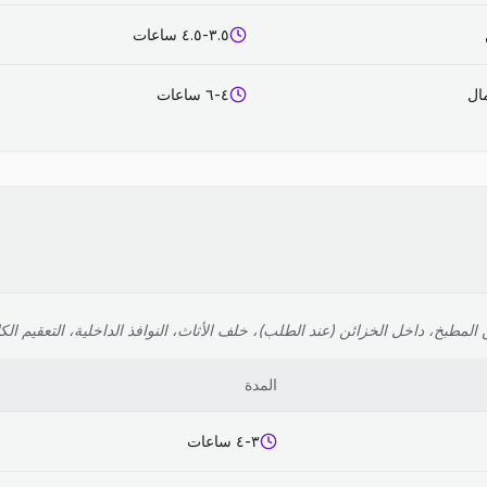
٣.٥-٤.٥ ساعات
٤-٦ ساعات
لمطبخ، داخل الخزائن (عند الطلب)، خلف الأثاث، النوافذ الداخلية، التعقيم الك
المدة
٣-٤ ساعات