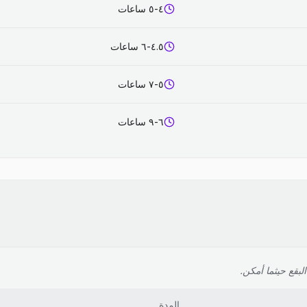
٤-٥ ساعات
٤.٥-٦ ساعات
٥-٧ ساعات
٦-٩ ساعات
لبقع حيثما أمكن.
المدة