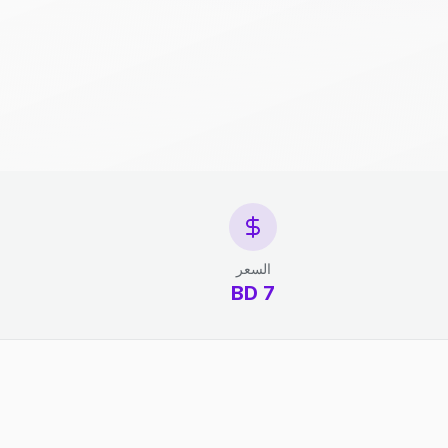
السعر
7 BD