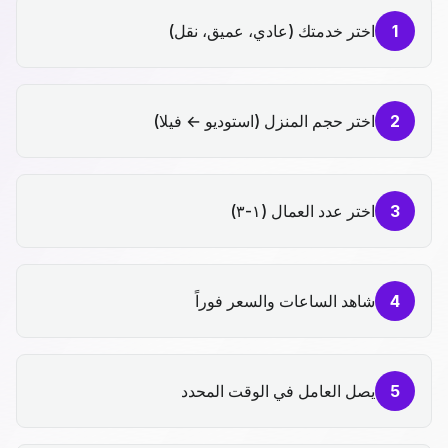
1
اختر خدمتك (عادي، عميق، نقل)
2
اختر حجم المنزل (استوديو ← فيلا)
3
اختر عدد العمال (١-٣)
4
شاهد الساعات والسعر فوراً
5
يصل العامل في الوقت المحدد