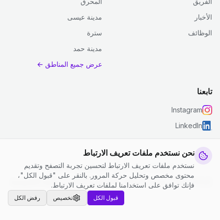
الفريق
المحرق
الأخبار
مدينة عيسى
الوظائف
سترة
مدينة حمد
عرض جميع المناطق ←
تابعنا
Instagram
LinkedIn
نحن نستخدم ملفات تعريف الارتباط
نستخدم ملفات تعريف الارتباط لتحسين تجربة التصفح وتقديم
© 2026 جست كلين. جميع الحقوق محفوظة.
محتوى مخصص وتحليل حركة المرور. بالنقر على "قبول الكل"،
إعدادات ملفات تعريف الارتباط
|
الشروط والأحكام
|
سياسة الخصوصية
فإنك توافق على استخدامنا لملفات تعريف الارتباط.
قبول الكل
تخصيص
رفض الكل