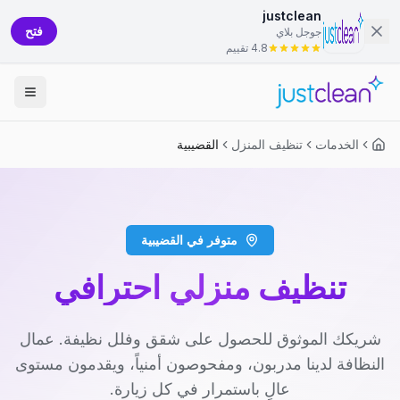
justclean
فتح
جوجل بلاي
4.8 تقييم
الخدمات
تنظيف المنزل
القضيبية
متوفر في القضيبية
تنظيف منزلي احترافي
شريكك الموثوق للحصول على شقق وفلل نظيفة. عمال
النظافة لدينا مدربون، ومفحوصون أمنياً، ويقدمون مستوى
عالٍ باستمرار في كل زيارة.