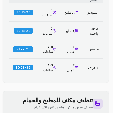
٤
استوديو
عاملين
16-20 BD
ساعات
غرفة
٥
عاملين
18-22 BD
واحدة
ساعات
٥-٧
٣
غرفتين
22-28 BD
عمال
ساعات
٦-٨
٣
٣ غرف
28-36 BD
عمال
ساعات
تنظيف مكثف للمطبخ والحمام
تنظيف عميق مركز للمناطق كثيرة الاستخدام