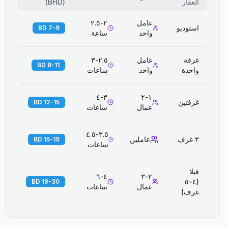
العقار
(
BHD
)
عامل
٢-٢.٥
استوديو
7-9 BD
واحد
ساعة
غرفة
عامل
٢.٥-٣
8-11 BD
واحدة
واحد
ساعات
٣-٤
١-٢
غرفتين
12-15 BD
عمال
ساعات
٣.٥-٤.٥
٣ غرف
عاملين
15-19 BD
ساعات
فيلا
٤-٦
٢-٣
(٤-٥
19-30 BD
عمال
ساعات
غرف)