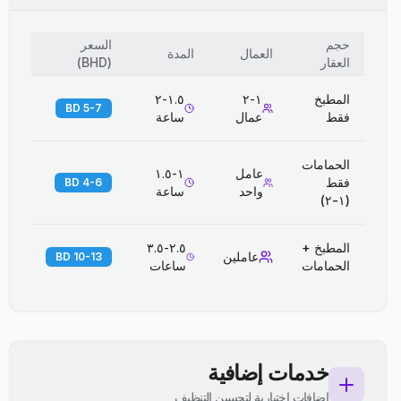
حجم
السعر
العمال
المدة
العقار
(
BHD
)
المطبخ
١-٢
١.٥-٢
5-7 BD
فقط
عمال
ساعة
الحمامات
عامل
١-١.٥
فقط
4-6 BD
واحد
ساعة
(١-٢)
المطبخ +
٢.٥-٣.٥
عاملين
10-13 BD
الحمامات
ساعات
خدمات إضافية
إضافات اختيارية لتحسين التنظيف