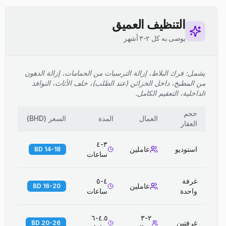
التنظيف العميق
يوصى به كل ٢-٣ أشهر
يشمل: فرك البلاط، إزالة الترسبات من الحمامات، إزالة الدهون
من المطبخ، داخل الخزائن (عند الطلب)، خلف الأثاث، النوافذ
الداخلية، التعقيم الكامل.
حجم
العمال
المدة
السعر
(
BHD
)
العقار
٣-٤
استوديو
عاملين
14-18 BD
ساعات
غرفة
٤-٥
عاملين
16-20 BD
واحدة
ساعات
٤.٥-٦
٢-٣
غرفتين
20-26 BD