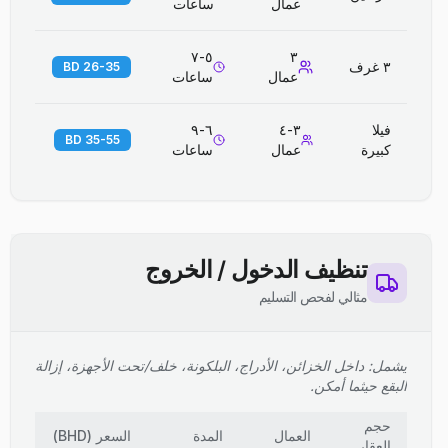
عمال
ساعات
٥-٧
٣
٣ غرف
26-35 BD
عمال
ساعات
فيلا
٣-٤
٦-٩
35-55 BD
كبيرة
عمال
ساعات
تنظيف الدخول / الخروج
مثالي لفحص التسليم
يشمل: داخل الخزائن، الأدراج، البلكونة، خلف/تحت الأجهزة، إزالة
البقع حيثما أمكن.
حجم
العمال
المدة
السعر
(
BHD
)
العقار