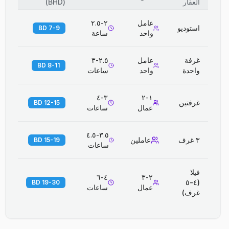
العقار
(
BHD
)
عامل
٢-٢.٥
استوديو
7-9 BD
واحد
ساعة
غرفة
عامل
٢.٥-٣
8-11 BD
واحدة
واحد
ساعات
٣-٤
١-٢
غرفتين
12-15 BD
عمال
ساعات
٣.٥-٤.٥
٣ غرف
عاملين
15-19 BD
ساعات
فيلا
٤-٦
٢-٣
(٤-٥
19-30 BD
عمال
ساعات
غرف)