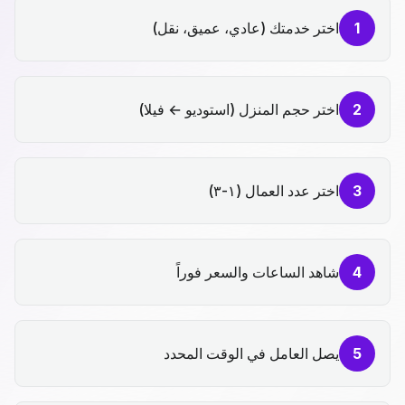
1
اختر خدمتك (عادي، عميق، نقل)
2
اختر حجم المنزل (استوديو ← فيلا)
3
اختر عدد العمال (١-٣)
4
شاهد الساعات والسعر فوراً
5
يصل العامل في الوقت المحدد