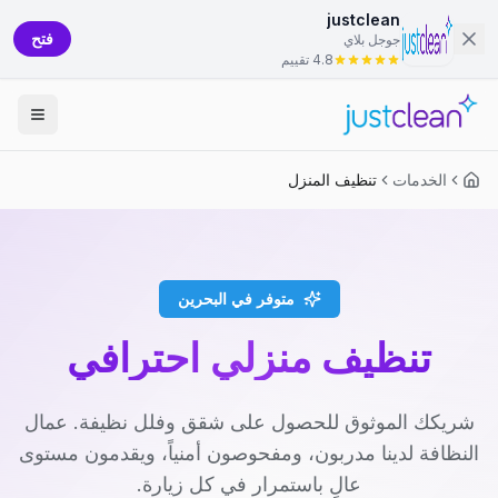
justclean
فتح
جوجل بلاي
4.8 تقييم
الخدمات
تنظيف المنزل
متوفر في البحرين
تنظيف منزلي احترافي
شريكك الموثوق للحصول على شقق وفلل نظيفة. عمال
النظافة لدينا مدربون، ومفحوصون أمنياً، ويقدمون مستوى
عالٍ باستمرار في كل زيارة.