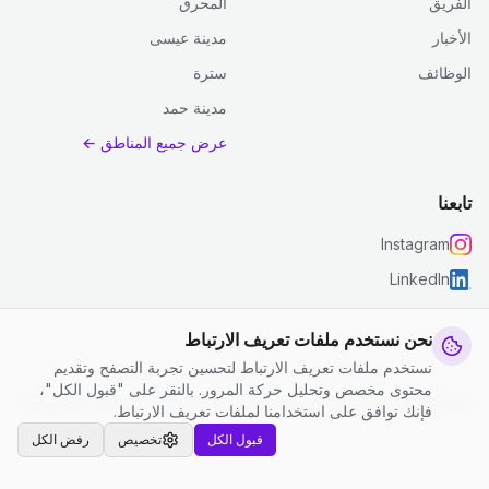
الفريق
المحرق
الأخبار
مدينة عيسى
الوظائف
سترة
مدينة حمد
عرض جميع المناطق ←
تابعنا
Instagram
LinkedIn
نحن نستخدم ملفات تعريف الارتباط
نستخدم ملفات تعريف الارتباط لتحسين تجربة التصفح وتقديم
© 2026 جست كلين. جميع الحقوق محفوظة.
محتوى مخصص وتحليل حركة المرور. بالنقر على "قبول الكل"،
إعدادات ملفات تعريف الارتباط
|
الشروط والأحكام
|
سياسة الخصوصية
فإنك توافق على استخدامنا لملفات تعريف الارتباط.
قبول الكل
تخصيص
رفض الكل