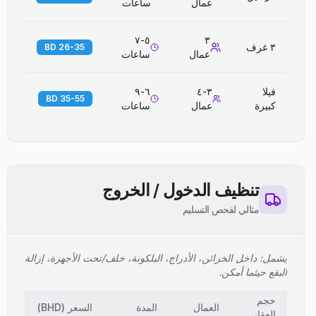
عمال
ساعات
٥-٧
٣
٣ غرف
26-35 BD
عمال
ساعات
فيلا
٣-٤
٦-٩
35-55 BD
كبيرة
عمال
ساعات
تنظيف الدخول / الخروج
مثالي لفحص التسليم
يشمل: داخل الخزائن، الأدراج، البلكونة، خلف/تحت الأجهزة، إزالة
البقع حيثما أمكن.
حجم
العمال
المدة
السعر
(
BHD
)
العقار