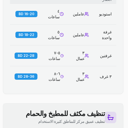
٤
استوديو
عاملين
16-20 BD
ساعات
غرفة
٥
عاملين
18-22 BD
واحدة
ساعات
٥-٧
٣
غرفتين
22-28 BD
عمال
ساعات
٦-٨
٣
٣ غرف
28-36 BD
عمال
ساعات
تنظيف مكثف للمطبخ والحمام
تنظيف عميق مركز للمناطق كثيرة الاستخدام