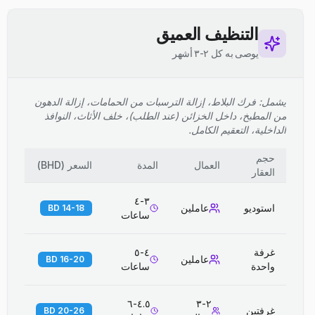
التنظيف العميق
يوصى به كل ٢-٣ أشهر
يشمل: فرك البلاط، إزالة الترسبات من الحمامات، إزالة الدهون
من المطبخ، داخل الخزائن (عند الطلب)، خلف الأثاث، النوافذ
الداخلية، التعقيم الكامل.
حجم
العمال
المدة
السعر
(
BHD
)
العقار
٣-٤
استوديو
عاملين
14-18 BD
ساعات
غرفة
٤-٥
عاملين
16-20 BD
واحدة
ساعات
٤.٥-٦
٢-٣
غرفتين
20-26 BD