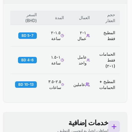
حجم
السعر
العمال
المدة
العقار
(
BHD
)
المطبخ
١-٢
١.٥-٢
5-7 BD
فقط
عمال
ساعة
الحمامات
عامل
١-١.٥
فقط
4-6 BD
واحد
ساعة
(١-٢)
المطبخ +
٢.٥-٣.٥
عاملين
10-13 BD
الحمامات
ساعات
خدمات إضافية
إضافات اختيارية لتحسين التنظيف