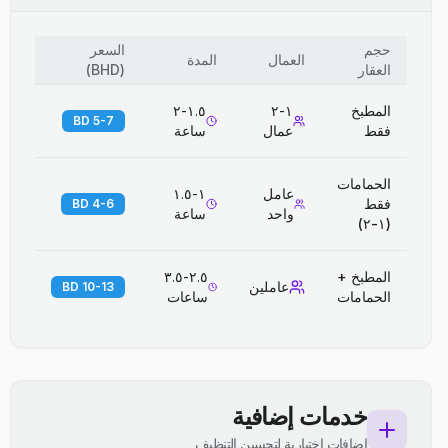
حجم
السعر
العمال
المدة
العقار
(
BHD
)
المطبخ
١-٢
١.٥-٢
5-7 BD
فقط
عمال
ساعة
الحمامات
عامل
١-١.٥
فقط
4-6 BD
واحد
ساعة
(١-٢)
المطبخ +
٢.٥-٣.٥
عاملين
10-13 BD
الحمامات
ساعات
خدمات إضافية
إضافات اختيارية لتحسين التنظيف