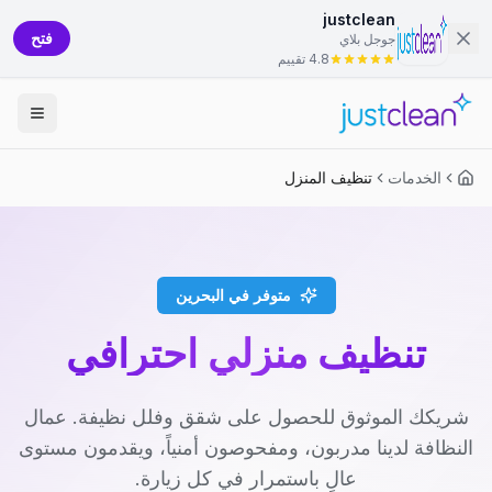
justclean
فتح
جوجل بلاي
4.8 تقييم
الخدمات
تنظيف المنزل
متوفر في البحرين
تنظيف منزلي احترافي
شريكك الموثوق للحصول على شقق وفلل نظيفة. عمال
النظافة لدينا مدربون، ومفحوصون أمنياً، ويقدمون مستوى
عالٍ باستمرار في كل زيارة.