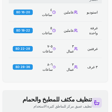
٤
استوديو
عاملين
16-20 BD
ساعات
غرفة
٥
عاملين
18-22 BD
واحدة
ساعات
٥-٧
٣
غرفتين
22-28 BD
عمال
ساعات
٦-٨
٣
٣ غرف
28-36 BD
عمال
ساعات
تنظيف مكثف للمطبخ والحمام
تنظيف عميق مركز للمناطق كثيرة الاستخدام