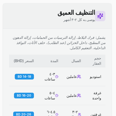
التنظيف العميق
يوصى به كل ٢-٣ أشهر
يشمل: فرك البلاط، إزالة الترسبات من الحمامات، إزالة الدهون
من المطبخ، داخل الخزائن (عند الطلب)، خلف الأثاث، النوافذ
الداخلية، التعقيم الكامل.
حجم
العمال
المدة
السعر
(
BHD
)
العقار
٣-٤
استوديو
عاملين
14-18 BD
ساعات
غرفة
٤-٥
عاملين
16-20 BD
واحدة
ساعات
٤.٥-٦
٢-٣
غرفتين
20-26 BD