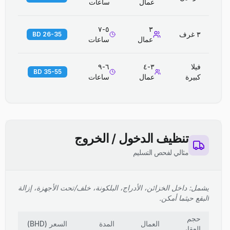
عمال
ساعات
٥-٧
٣
٣ غرف
26-35 BD
عمال
ساعات
فيلا
٣-٤
٦-٩
35-55 BD
كبيرة
عمال
ساعات
تنظيف الدخول / الخروج
مثالي لفحص التسليم
يشمل: داخل الخزائن، الأدراج، البلكونة، خلف/تحت الأجهزة، إزالة
البقع حيثما أمكن.
حجم
العمال
المدة
السعر
(
BHD
)
العقار