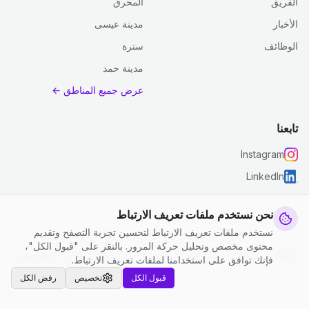
الفريق
المحرق
الأخبار
مدينة عيسى
الوظائف
سترة
مدينة حمد
عرض جميع المناطق ←
تابعنا
Instagram
LinkedIn
نحن نستخدم ملفات تعريف الارتباط
نستخدم ملفات تعريف الارتباط لتحسين تجربة التصفح وتقديم
© 2026 جست كلين. جميع الحقوق محفوظة.
محتوى مخصص وتحليل حركة المرور. بالنقر على "قبول الكل"،
إعدادات ملفات تعريف الارتباط
|
الشروط والأحكام
|
سياسة الخصوصية
فإنك توافق على استخدامنا لملفات تعريف الارتباط.
قبول الكل
تخصيص
رفض الكل