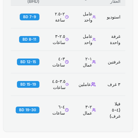
العقار
(
BHD
)
عامل
٢-٢.٥
استوديو
7-9 BD
واحد
ساعة
غرفة
عامل
٢.٥-٣
8-11 BD
واحدة
واحد
ساعات
٣-٤
١-٢
غرفتين
12-15 BD
عمال
ساعات
٣.٥-٤.٥
٣ غرف
عاملين
15-19 BD
ساعات
فيلا
٤-٦
٢-٣
(٤-٥
19-30 BD
عمال
ساعات
غرف)