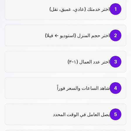
1
اختر خدمتك (عادي، عميق، نقل)
2
اختر حجم المنزل (استوديو ← فيلا)
3
اختر عدد العمال (١-٣)
4
شاهد الساعات والسعر فوراً
5
يصل العامل في الوقت المحدد