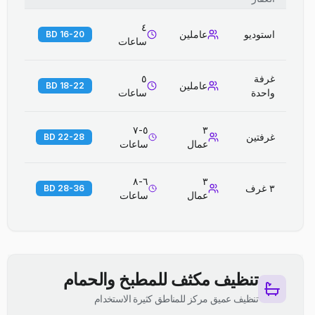
٤
استوديو
عاملين
16-20 BD
ساعات
غرفة
٥
عاملين
18-22 BD
واحدة
ساعات
٥-٧
٣
غرفتين
22-28 BD
عمال
ساعات
٦-٨
٣
٣ غرف
28-36 BD
عمال
ساعات
تنظيف مكثف للمطبخ والحمام
تنظيف عميق مركز للمناطق كثيرة الاستخدام