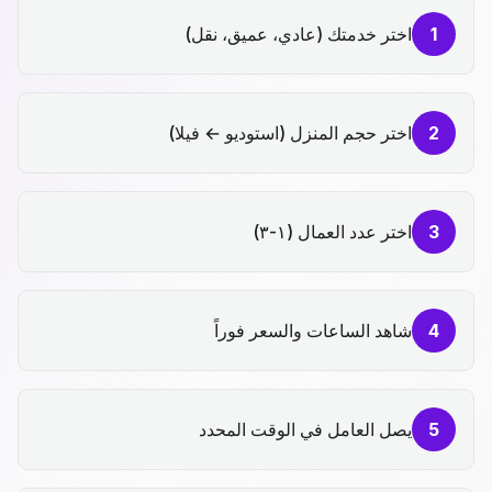
1
اختر خدمتك (عادي، عميق، نقل)
2
اختر حجم المنزل (استوديو ← فيلا)
3
اختر عدد العمال (١-٣)
4
شاهد الساعات والسعر فوراً
5
يصل العامل في الوقت المحدد