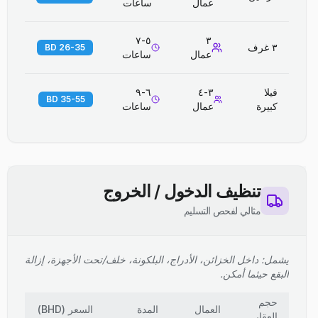
عمال
ساعات
٥-٧
٣
٣ غرف
26-35 BD
عمال
ساعات
فيلا
٣-٤
٦-٩
35-55 BD
كبيرة
عمال
ساعات
تنظيف الدخول / الخروج
مثالي لفحص التسليم
يشمل: داخل الخزائن، الأدراج، البلكونة، خلف/تحت الأجهزة، إزالة
البقع حيثما أمكن.
حجم
العمال
المدة
السعر
(
BHD
)
العقار