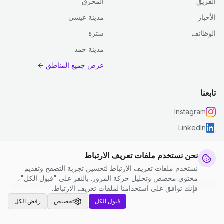
الفريق
المحرق
الأخبار
مدينة عيسى
الوظائف
سترة
مدينة حمد
عرض جميع المناطق ←
تابعنا
Instagram
LinkedIn
نحن نستخدم ملفات تعريف الارتباط
نستخدم ملفات تعريف الارتباط لتحسين تجربة التصفح وتقديم
© 2026 جست كلين. جميع الحقوق محفوظة.
محتوى مخصص وتحليل حركة المرور. بالنقر على "قبول الكل"،
إعدادات ملفات تعريف الارتباط
|
الشروط والأحكام
|
سياسة الخصوصية
فإنك توافق على استخدامنا لملفات تعريف الارتباط.
قبول الكل
تخصيص
رفض الكل