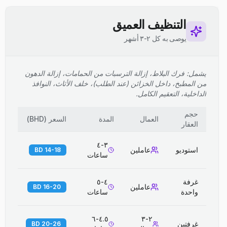
التنظيف العميق
يوصى به كل ٢-٣ أشهر
يشمل: فرك البلاط، إزالة الترسبات من الحمامات، إزالة الدهون
من المطبخ، داخل الخزائن (عند الطلب)، خلف الأثاث، النوافذ
الداخلية، التعقيم الكامل.
حجم
العمال
المدة
السعر
(
BHD
)
العقار
٣-٤
استوديو
عاملين
14-18 BD
ساعات
غرفة
٤-٥
عاملين
16-20 BD
واحدة
ساعات
٤.٥-٦
٢-٣
غرفتين
20-26 BD