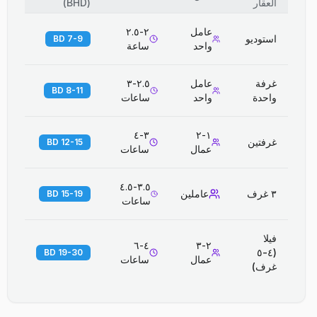
العقار
(
BHD
)
عامل
٢-٢.٥
استوديو
7-9 BD
واحد
ساعة
غرفة
عامل
٢.٥-٣
8-11 BD
واحدة
واحد
ساعات
٣-٤
١-٢
غرفتين
12-15 BD
عمال
ساعات
٣.٥-٤.٥
٣ غرف
عاملين
15-19 BD
ساعات
فيلا
٤-٦
٢-٣
(٤-٥
19-30 BD
عمال
ساعات
غرف)