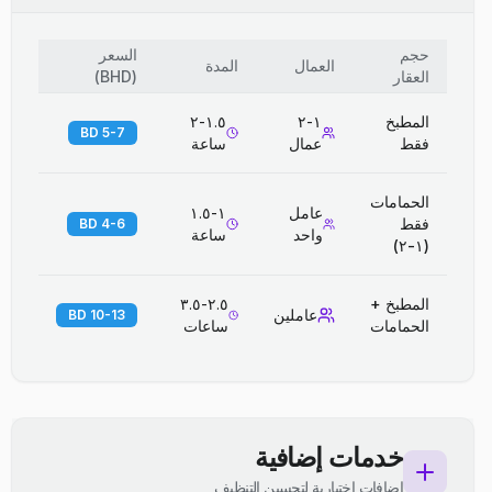
حجم
السعر
العمال
المدة
العقار
(
BHD
)
المطبخ
١-٢
١.٥-٢
5-7 BD
فقط
عمال
ساعة
الحمامات
عامل
١-١.٥
فقط
4-6 BD
واحد
ساعة
(١-٢)
المطبخ +
٢.٥-٣.٥
عاملين
10-13 BD
الحمامات
ساعات
خدمات إضافية
إضافات اختيارية لتحسين التنظيف