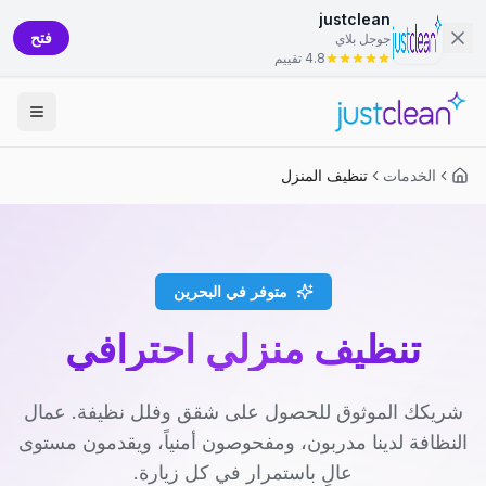
justclean
فتح
جوجل بلاي
4.8 تقييم
الخدمات
تنظيف المنزل
متوفر في البحرين
تنظيف منزلي احترافي
شريكك الموثوق للحصول على شقق وفلل نظيفة. عمال
النظافة لدينا مدربون، ومفحوصون أمنياً، ويقدمون مستوى
عالٍ باستمرار في كل زيارة.