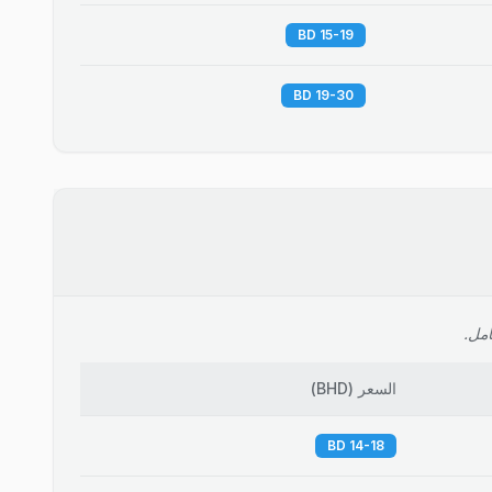
15-19 BD
19-30 BD
امل.
السعر
(
BHD
)
14-18 BD