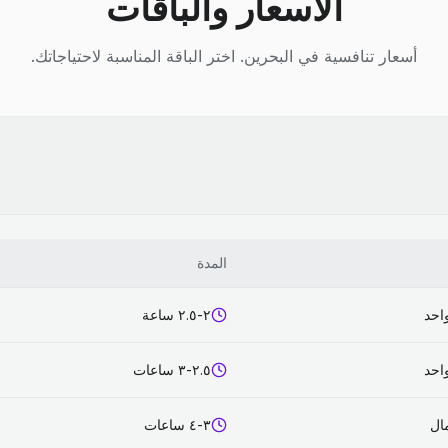
الأسعار والباقات
أسعار تنافسية في البحرين. اختر الباقة المناسبة لاحتياجاتك.
المدة
احد
٢-٢.٥ ساعة
احد
٢.٥-٣ ساعات
٣-٤ ساعات