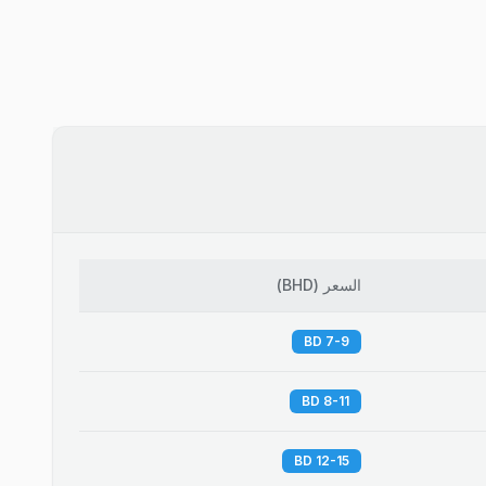
السعر
(
BHD
)
7-9 BD
8-11 BD
12-15 BD