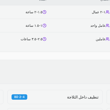
١-٢ عمال
١.٥-٢ ساعة
عامل واحد
١-١.٥ ساعة
عاملين
٢.٥-٣.٥ ساعات
تنظيف داخل الثلاجة
2-4 BD