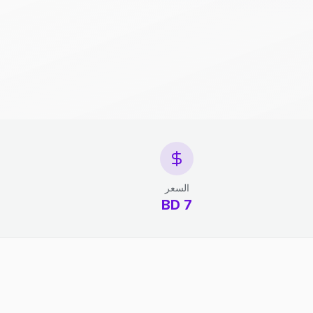
السعر
7 BD