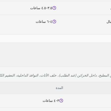
٣.٥-٤.٥ ساعات
٤-٦ ساعات
لمطبخ، داخل الخزائن (عند الطلب)، خلف الأثاث، النوافذ الداخلية، التعقيم الك
المدة
٣-٤ ساعات