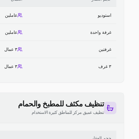
استوديو
عاملين
غرفة واحدة
عاملين
غرفتين
٣ عمال
٣ غرف
٣ عمال
تنظيف مكثف للمطبخ والحمام
تنظيف عميق مركز للمناطق كثيرة الاستخدام
حجم العقار