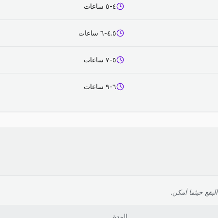
٤-٥ ساعات
٤.٥-٦ ساعات
٥-٧ ساعات
٦-٩ ساعات
لبقع حيثما أمكن.
المدة