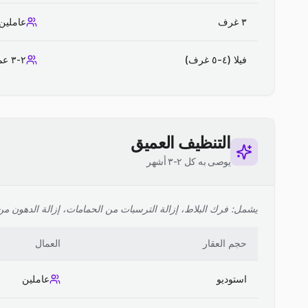
٣ غرف
عاملين
فيلا (٤-٥ غرف)
٢-٣ عمال
التنظيف العميق
يوصى به كل ٢-٣ أشهر
يشمل: فرك البلاط، إزالة الترسبات من الحمامات، إزالة الدهون من ا
حجم العقار
العمال
استوديو
عاملين