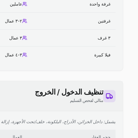
غرفة واحدة
عاملين
غرفتين
٢-٣ عمال
٣ غرف
٣ عمال
فيلا كبيرة
٣-٤ عمال
تنظيف الدخول / الخروج
مثالي لفحص التسليم
يشمل: داخل الخزائن، الأدراج، البلكونة، خلف/تحت الأجهزة، إزالة ا
حجم العقار
العمال