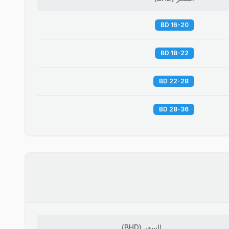
16-20 BD
18-22 BD
22-28 BD
28-36 BD
السعر
(
BHD
)