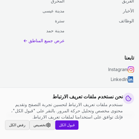
الفريق
المحرق
الأخبار
مدينة عيسى
الوظائف
سترة
مدينة حمد
عرض جميع المناطق ←
تابعنا
Instagram
LinkedIn
نحن نستخدم ملفات تعريف الارتباط
نستخدم ملفات تعريف الارتباط لتحسين تجربة التصفح وتقديم
© 2026 جست كلين. جميع الحقوق محفوظة.
محتوى مخصص وتحليل حركة المرور. بالنقر على "قبول الكل"،
إعدادات ملفات تعريف الارتباط
|
الشروط والأحكام
|
سياسة الخصوصية
فإنك توافق على استخدامنا لملفات تعريف الارتباط.
قبول الكل
تخصيص
رفض الكل