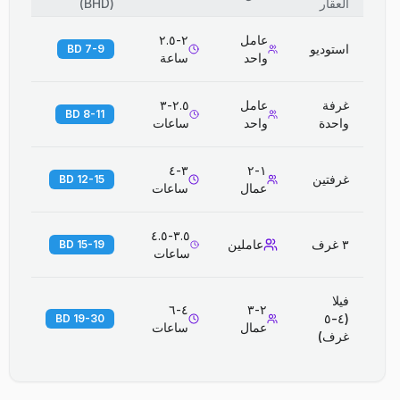
العقار
(
BHD
)
عامل
٢-٢.٥
استوديو
7-9 BD
واحد
ساعة
غرفة
عامل
٢.٥-٣
8-11 BD
واحدة
واحد
ساعات
٣-٤
١-٢
غرفتين
12-15 BD
عمال
ساعات
٣.٥-٤.٥
٣ غرف
عاملين
15-19 BD
ساعات
فيلا
٤-٦
٢-٣
(٤-٥
19-30 BD
عمال
ساعات
غرف)