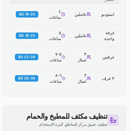
٤
استوديو
عاملين
16-20 BD
ساعات
غرفة
٥
عاملين
18-22 BD
واحدة
ساعات
٥-٧
٣
غرفتين
22-28 BD
عمال
ساعات
٦-٨
٣
٣ غرف
28-36 BD
عمال
ساعات
تنظيف مكثف للمطبخ والحمام
تنظيف عميق مركز للمناطق كثيرة الاستخدام