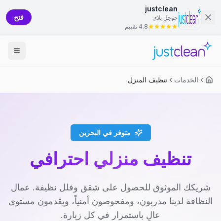
justclean
فتح
جوجل بلاي
4.8 تقييم
الخدمات
تنظيف المنزل
متوفر في البحرين
تنظيف منزلي احترافي
شريكك الموثوق للحصول على شقق وفلل نظيفة. عمال
النظافة لدينا مدربون، ومفحوصون أمنياً، ويقدمون مستوى
عالٍ باستمرار في كل زيارة.