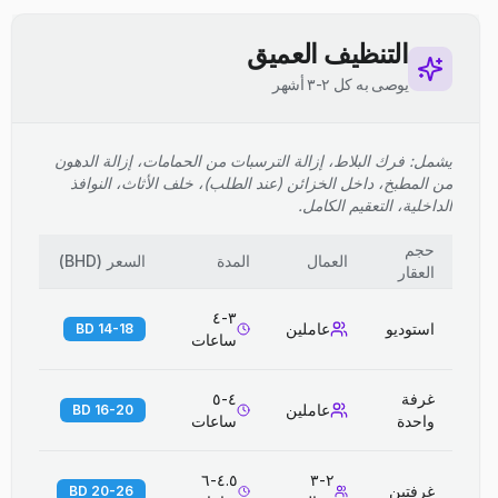
التنظيف العميق
يوصى به كل ٢-٣ أشهر
يشمل: فرك البلاط، إزالة الترسبات من الحمامات، إزالة الدهون
من المطبخ، داخل الخزائن (عند الطلب)، خلف الأثاث، النوافذ
الداخلية، التعقيم الكامل.
حجم
العمال
المدة
السعر
(
BHD
)
العقار
٣-٤
استوديو
عاملين
14-18 BD
ساعات
غرفة
٤-٥
عاملين
16-20 BD
واحدة
ساعات
٤.٥-٦
٢-٣
غرفتين
20-26 BD