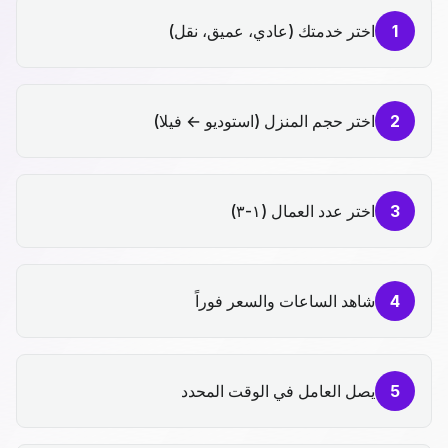
1
اختر خدمتك (عادي، عميق، نقل)
2
اختر حجم المنزل (استوديو ← فيلا)
3
اختر عدد العمال (١-٣)
4
شاهد الساعات والسعر فوراً
5
يصل العامل في الوقت المحدد