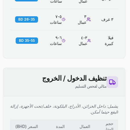
عمال
ساعات
٥-٧
٣
٣ غرف
26-35 BD
عمال
ساعات
فيلا
٣-٤
٦-٩
35-55 BD
كبيرة
عمال
ساعات
تنظيف الدخول / الخروج
مثالي لفحص التسليم
يشمل: داخل الخزائن، الأدراج، البلكونة، خلف/تحت الأجهزة، إزالة
البقع حيثما أمكن.
حجم
العمال
المدة
السعر
(
BHD
)
العقار