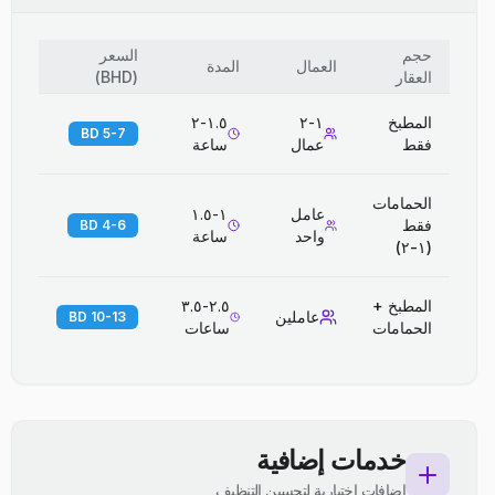
حجم
السعر
العمال
المدة
العقار
(
BHD
)
المطبخ
١-٢
١.٥-٢
5-7 BD
فقط
عمال
ساعة
الحمامات
عامل
١-١.٥
فقط
4-6 BD
واحد
ساعة
(١-٢)
المطبخ +
٢.٥-٣.٥
عاملين
10-13 BD
الحمامات
ساعات
خدمات إضافية
إضافات اختيارية لتحسين التنظيف