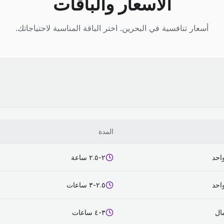
الأسعار والباقات
أسعار تنافسية في البحرين. اختر الباقة المناسبة لاحتياجاتك.
المدة
احد
٢-٢.٥ ساعة
احد
٢.٥-٣ ساعات
٣-٤ ساعات