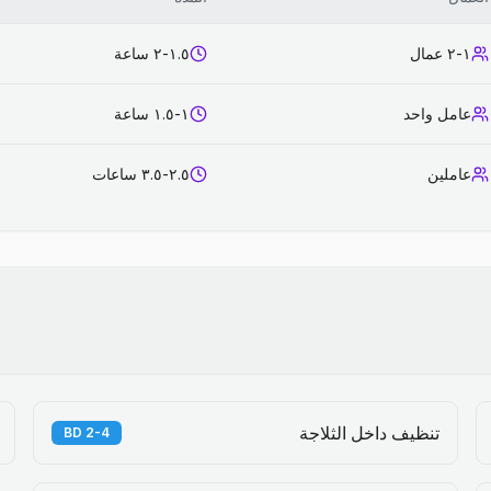
١-٢ عمال
١.٥-٢ ساعة
عامل واحد
١-١.٥ ساعة
عاملين
٢.٥-٣.٥ ساعات
تنظيف داخل الثلاجة
2-4 BD