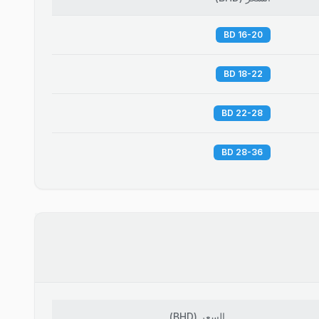
16-20 BD
18-22 BD
22-28 BD
28-36 BD
السعر
(
BHD
)