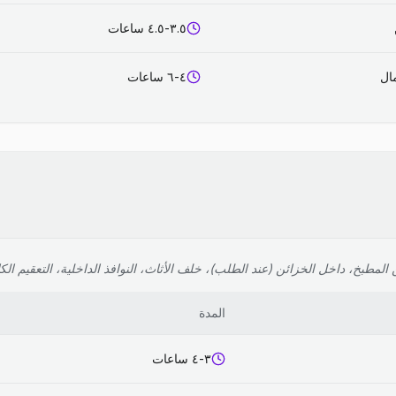
٣.٥-٤.٥ ساعات
٤-٦ ساعات
لمطبخ، داخل الخزائن (عند الطلب)، خلف الأثاث، النوافذ الداخلية، التعقيم الك
المدة
٣-٤ ساعات