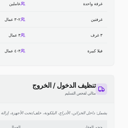
غرفة واحدة
عاملين
غرفتين
٢-٣ عمال
٣ غرف
٣ عمال
فيلا كبيرة
٣-٤ عمال
تنظيف الدخول / الخروج
مثالي لفحص التسليم
يشمل: داخل الخزائن، الأدراج، البلكونة، خلف/تحت الأجهزة، إزالة ا
حجم العقار
العمال