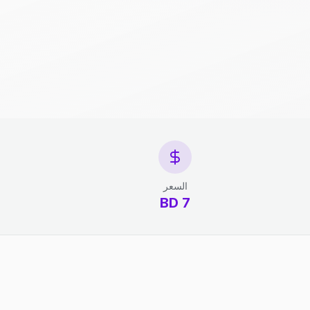
السعر
7 BD