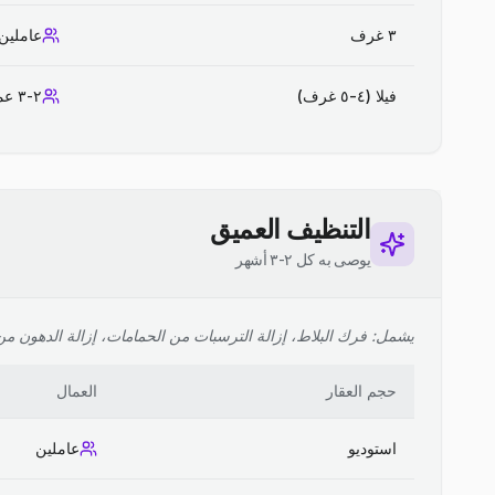
٣ غرف
عاملين
فيلا (٤-٥ غرف)
٢-٣ عمال
التنظيف العميق
يوصى به كل ٢-٣ أشهر
يشمل: فرك البلاط، إزالة الترسبات من الحمامات، إزالة الدهون من ا
حجم العقار
العمال
استوديو
عاملين