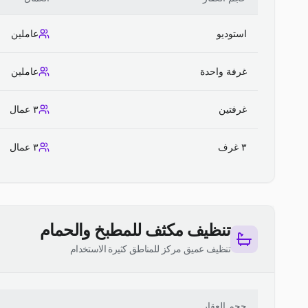
استوديو
عاملين
غرفة واحدة
عاملين
غرفتين
٣ عمال
٣ غرف
٣ عمال
تنظيف مكثف للمطبخ والحمام
تنظيف عميق مركز للمناطق كثيرة الاستخدام
حجم العقار