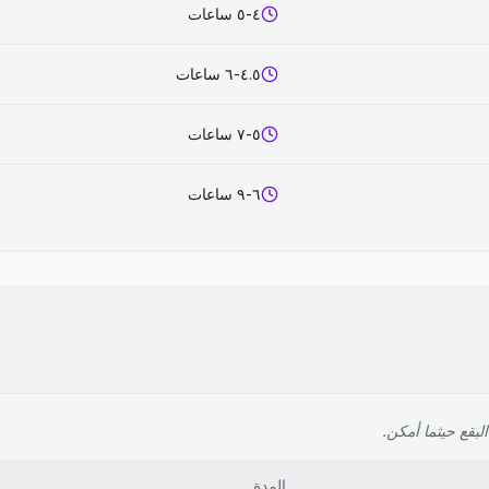
٤-٥ ساعات
٤.٥-٦ ساعات
٥-٧ ساعات
٦-٩ ساعات
لبقع حيثما أمكن.
المدة