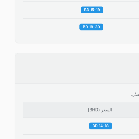
15-19 BD
19-30 BD
امل.
السعر
(
BHD
)
14-18 BD