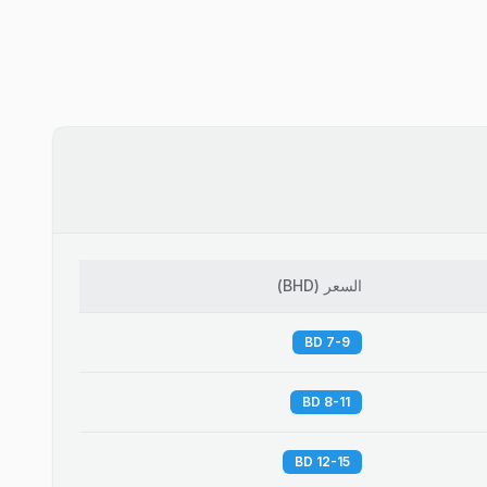
السعر
(
BHD
)
7-9 BD
8-11 BD
12-15 BD