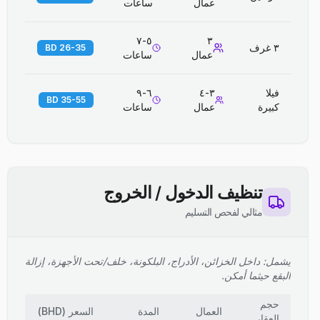
عمال
ساعات
٥-٧
٣
٣ غرف
26-35 BD
عمال
ساعات
فيلا
٣-٤
٦-٩
35-55 BD
كبيرة
عمال
ساعات
تنظيف الدخول / الخروج
مثالي لفحص التسليم
يشمل: داخل الخزائن، الأدراج، البلكونة، خلف/تحت الأجهزة، إزالة
البقع حيثما أمكن.
حجم
العمال
المدة
السعر
(
BHD
)
العقار