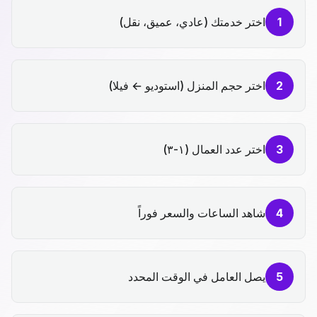
1
اختر خدمتك (عادي، عميق، نقل)
2
اختر حجم المنزل (استوديو ← فيلا)
3
اختر عدد العمال (١-٣)
4
شاهد الساعات والسعر فوراً
5
يصل العامل في الوقت المحدد