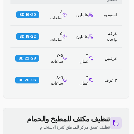
٤
استوديو
عاملين
16-20 BD
ساعات
غرفة
٥
عاملين
18-22 BD
واحدة
ساعات
٥-٧
٣
غرفتين
22-28 BD
عمال
ساعات
٦-٨
٣
٣ غرف
28-36 BD
عمال
ساعات
تنظيف مكثف للمطبخ والحمام
تنظيف عميق مركز للمناطق كثيرة الاستخدام