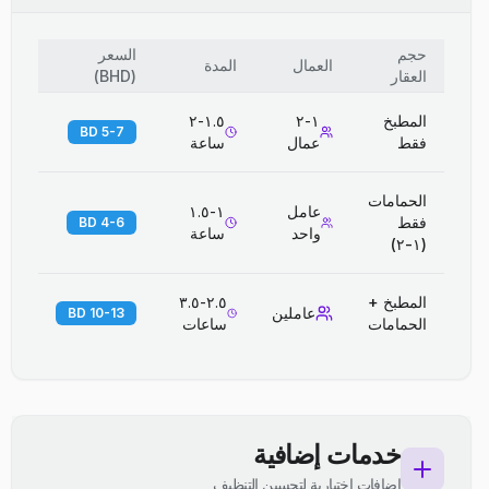
حجم
السعر
العمال
المدة
العقار
(
BHD
)
المطبخ
١-٢
١.٥-٢
5-7 BD
فقط
عمال
ساعة
الحمامات
عامل
١-١.٥
فقط
4-6 BD
واحد
ساعة
(١-٢)
المطبخ +
٢.٥-٣.٥
عاملين
10-13 BD
الحمامات
ساعات
خدمات إضافية
إضافات اختيارية لتحسين التنظيف