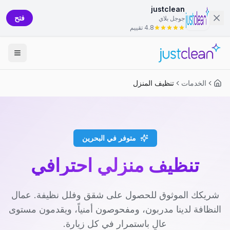
justclean
فتح
جوجل بلاي
4.8 تقييم
الخدمات
تنظيف المنزل
متوفر في البحرين
تنظيف منزلي احترافي
شريكك الموثوق للحصول على شقق وفلل نظيفة. عمال
النظافة لدينا مدربون، ومفحوصون أمنياً، ويقدمون مستوى
عالٍ باستمرار في كل زيارة.