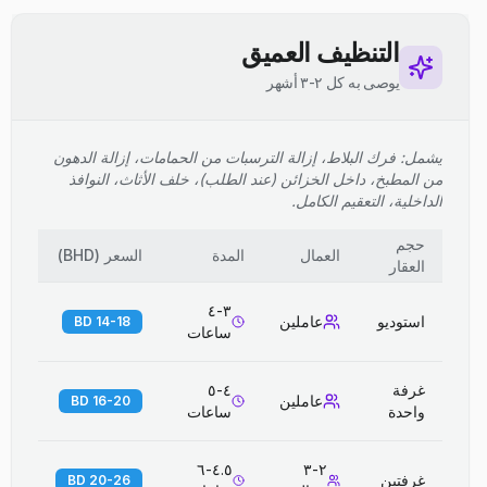
التنظيف العميق
يوصى به كل ٢-٣ أشهر
يشمل: فرك البلاط، إزالة الترسبات من الحمامات، إزالة الدهون
من المطبخ، داخل الخزائن (عند الطلب)، خلف الأثاث، النوافذ
الداخلية، التعقيم الكامل.
حجم
العمال
المدة
السعر
(
BHD
)
العقار
٣-٤
استوديو
عاملين
14-18 BD
ساعات
غرفة
٤-٥
عاملين
16-20 BD
واحدة
ساعات
٤.٥-٦
٢-٣
غرفتين
20-26 BD