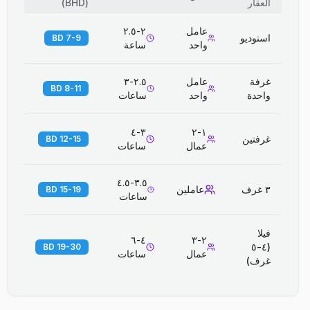
العقار
(
BHD
)
عامل
٢-٢.٥
استوديو
7-9 BD
واحد
ساعة
غرفة
عامل
٢.٥-٣
8-11 BD
واحدة
واحد
ساعات
٣-٤
١-٢
غرفتين
12-15 BD
عمال
ساعات
٣.٥-٤.٥
٣ غرف
عاملين
15-19 BD
ساعات
فيلا
٤-٦
٢-٣
(٤-٥
19-30 BD
عمال
ساعات
غرف)