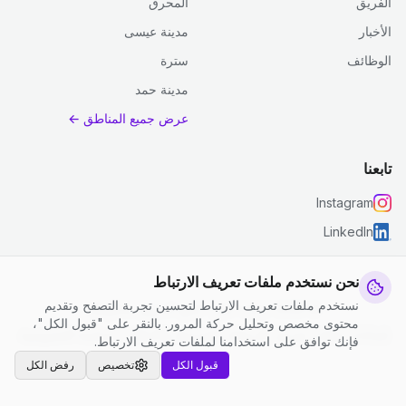
الفريق
المحرق
الأخبار
مدينة عيسى
الوظائف
سترة
مدينة حمد
عرض جميع المناطق ←
تابعنا
Instagram
LinkedIn
نحن نستخدم ملفات تعريف الارتباط
نستخدم ملفات تعريف الارتباط لتحسين تجربة التصفح وتقديم
© 2026 جست كلين. جميع الحقوق محفوظة.
محتوى مخصص وتحليل حركة المرور. بالنقر على "قبول الكل"،
إعدادات ملفات تعريف الارتباط
|
الشروط والأحكام
|
سياسة الخصوصية
فإنك توافق على استخدامنا لملفات تعريف الارتباط.
قبول الكل
تخصيص
رفض الكل