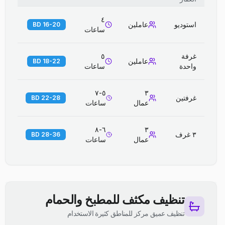
٤
استوديو
عاملين
16-20 BD
ساعات
غرفة
٥
عاملين
18-22 BD
واحدة
ساعات
٥-٧
٣
غرفتين
22-28 BD
عمال
ساعات
٦-٨
٣
٣ غرف
28-36 BD
عمال
ساعات
تنظيف مكثف للمطبخ والحمام
تنظيف عميق مركز للمناطق كثيرة الاستخدام