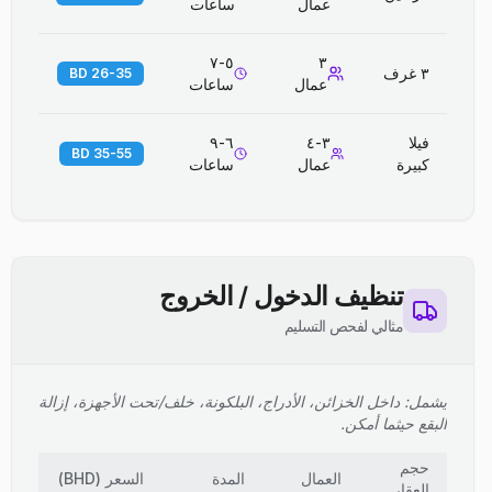
عمال
ساعات
٥-٧
٣
٣ غرف
26-35 BD
عمال
ساعات
فيلا
٣-٤
٦-٩
35-55 BD
كبيرة
عمال
ساعات
تنظيف الدخول / الخروج
مثالي لفحص التسليم
يشمل: داخل الخزائن، الأدراج، البلكونة، خلف/تحت الأجهزة، إزالة
البقع حيثما أمكن.
حجم
العمال
المدة
السعر
(
BHD
)
العقار