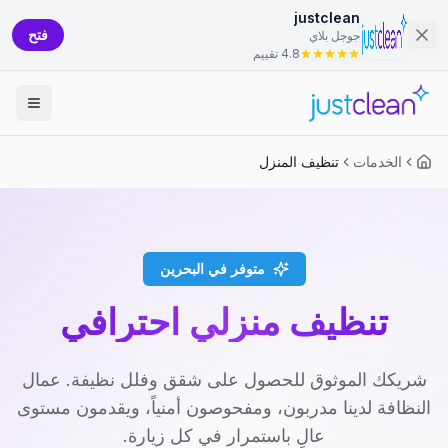
justclean
فتح
جوجل بلاي
4.8 تقييم
الخدمات
تنظيف المنزل
متوفر في البحرين
تنظيف منزلي احترافي
شريكك الموثوق للحصول على شقق وفلل نظيفة. عمال
النظافة لدينا مدربون، ومفحوصون أمنياً، ويقدمون مستوى
عالٍ باستمرار في كل زيارة.