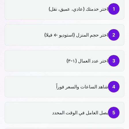
1
اختر خدمتك (عادي، عميق، نقل)
2
اختر حجم المنزل (استوديو ← فيلا)
3
اختر عدد العمال (١-٣)
4
شاهد الساعات والسعر فوراً
5
يصل العامل في الوقت المحدد