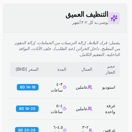
التنظيف العميق
يوصى به كل ٢-٣ أشهر
يشمل: فرك البلاط، إزالة الترسبات من الحمامات، إزالة الدهون
من المطبخ، داخل الخزائن (عند الطلب)، خلف الأثاث، النوافذ
الداخلية، التعقيم الكامل.
حجم
العمال
المدة
السعر
(
BHD
)
العقار
٣-٤
استوديو
عاملين
14-18 BD
ساعات
غرفة
٤-٥
عاملين
16-20 BD
واحدة
ساعات
٤.٥-٦
٢-٣
غرفتين
20-26 BD