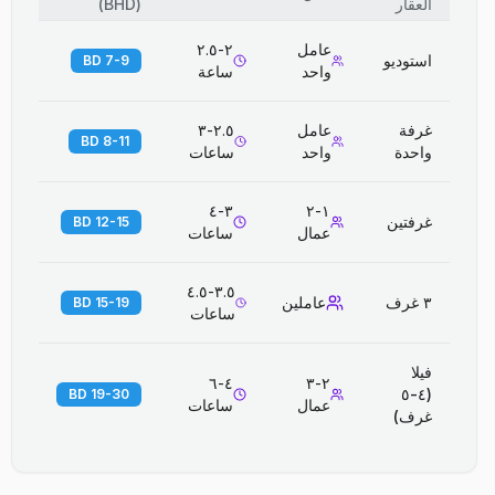
العقار
(
BHD
)
عامل
٢-٢.٥
استوديو
7-9 BD
واحد
ساعة
غرفة
عامل
٢.٥-٣
8-11 BD
واحدة
واحد
ساعات
٣-٤
١-٢
غرفتين
12-15 BD
عمال
ساعات
٣.٥-٤.٥
٣ غرف
عاملين
15-19 BD
ساعات
فيلا
٤-٦
٢-٣
(٤-٥
19-30 BD
عمال
ساعات
غرف)