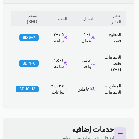
حجم
السعر
العمال
المدة
العقار
(
BHD
)
المطبخ
١-٢
١.٥-٢
5-7 BD
فقط
عمال
ساعة
الحمامات
عامل
١-١.٥
فقط
4-6 BD
واحد
ساعة
(١-٢)
المطبخ +
٢.٥-٣.٥
عاملين
10-13 BD
الحمامات
ساعات
خدمات إضافية
إضافات اختيارية لتحسين التنظيف