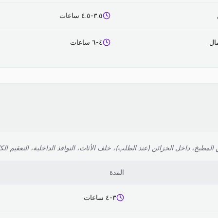
٣.٥-٤.٥ ساعات
٤-٦ ساعات
لمطبخ، داخل الخزائن (عند الطلب)، خلف الأثاث، النوافذ الداخلية، التعقيم الك
المدة
٣-٤ ساعات