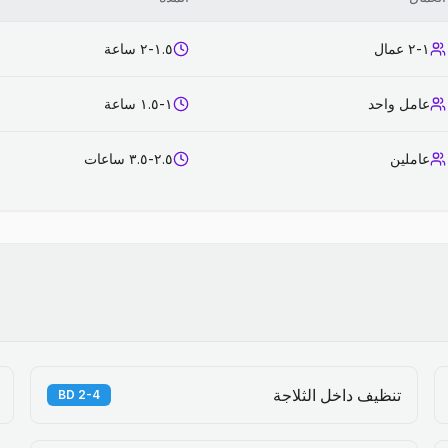
١-٢ عمال
١.٥-٢ ساعة
عامل واحد
١-١.٥ ساعة
عاملين
٢.٥-٣.٥ ساعات
تنظيف داخل الثلاجة
2-4 BD