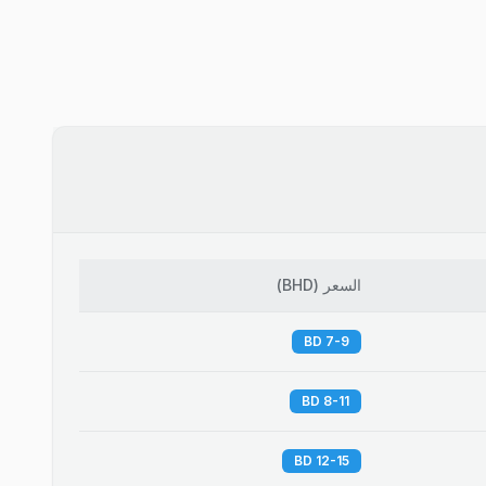
السعر
(
BHD
)
7-9 BD
8-11 BD
12-15 BD