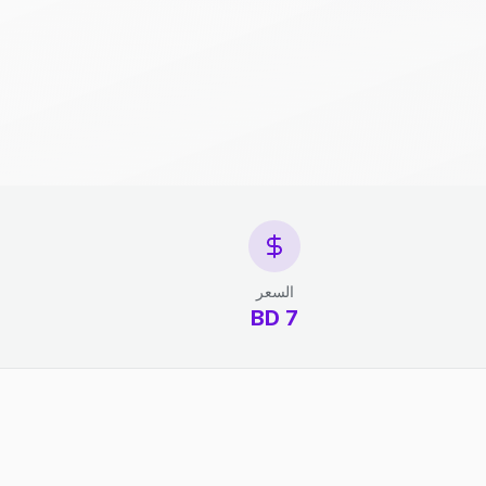
السعر
7 BD