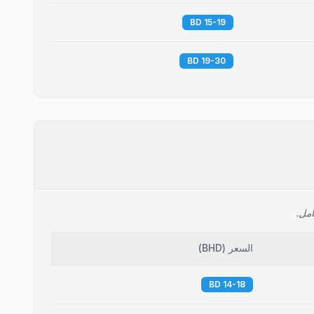
15-19 BD
19-30 BD
امل.
السعر
(
BHD
)
14-18 BD