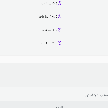
٤-٥ ساعات
٤.٥-٦ ساعات
٥-٧ ساعات
٦-٩ ساعات
لبقع حيثما أمكن.
المدة