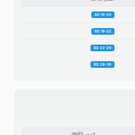
16-20 BD
18-22 BD
22-28 BD
28-36 BD
السعر
(
BHD
)