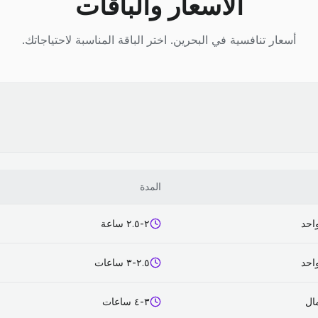
الأسعار والباقات
أسعار تنافسية في البحرين. اختر الباقة المناسبة لاحتياجاتك.
المدة
احد
٢-٢.٥ ساعة
احد
٢.٥-٣ ساعات
٣-٤ ساعات