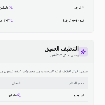
٣ غرف
عاملين
فيلا (٤-٥ غرف)
٢-٣ عمال
التنظيف العميق
يوصى به كل ٢-٣ أشهر
يشمل: فرك البلاط، إزالة الترسبات من الحمامات، إزالة الدهون من ا
حجم العقار
العمال
استوديو
عاملين