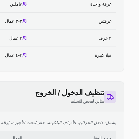
غرفة واحدة
عاملين
غرفتين
٢-٣ عمال
٣ غرف
٣ عمال
فيلا كبيرة
٣-٤ عمال
تنظيف الدخول / الخروج
مثالي لفحص التسليم
يشمل: داخل الخزائن، الأدراج، البلكونة، خلف/تحت الأجهزة، إزالة ا
حجم العقار
العمال