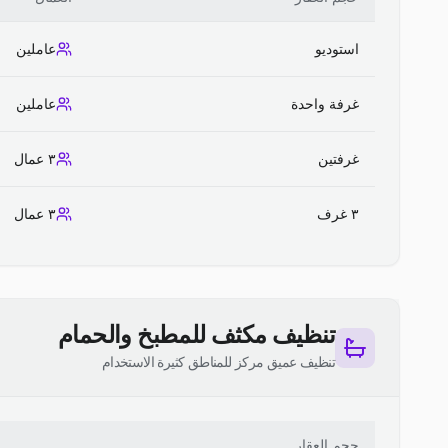
استوديو
عاملين
غرفة واحدة
عاملين
غرفتين
٣ عمال
٣ غرف
٣ عمال
تنظيف مكثف للمطبخ والحمام
تنظيف عميق مركز للمناطق كثيرة الاستخدام
حجم العقار