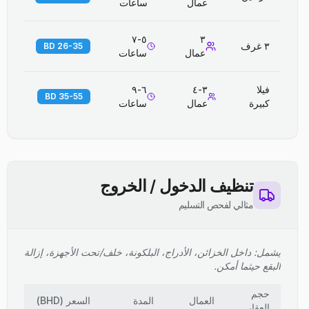
عمال
ساعات
٥-٧
٣
٣ غرف
26-35 BD
عمال
ساعات
فيلا
٣-٤
٦-٩
35-55 BD
كبيرة
عمال
ساعات
تنظيف الدخول / الخروج
مثالي لفحص التسليم
يشمل: داخل الخزائن، الأدراج، البلكونة، خلف/تحت الأجهزة، إزالة
البقع حيثما أمكن.
حجم
العمال
المدة
السعر
(
BHD
)
العقار