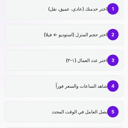
1
اختر خدمتك (عادي، عميق، نقل)
2
اختر حجم المنزل (استوديو ← فيلا)
3
اختر عدد العمال (١-٣)
4
شاهد الساعات والسعر فوراً
5
يصل العامل في الوقت المحدد