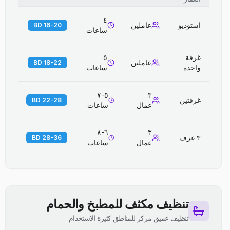
٤
استوديو
عاملين
16-20 BD
ساعات
غرفة
٥
عاملين
18-22 BD
واحدة
ساعات
٥-٧
٣
غرفتين
22-28 BD
عمال
ساعات
٦-٨
٣
٣ غرف
28-36 BD
عمال
ساعات
تنظيف مكثف للمطبخ والحمام
تنظيف عميق مركز للمناطق كثيرة الاستخدام