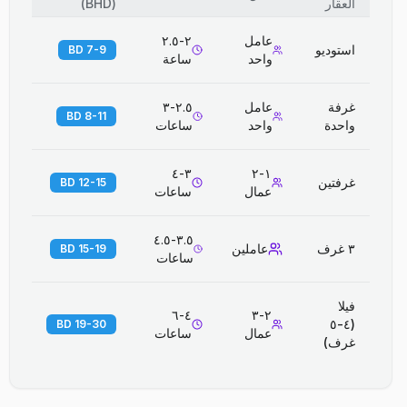
العقار
(
BHD
)
عامل
٢-٢.٥
استوديو
7-9 BD
واحد
ساعة
غرفة
عامل
٢.٥-٣
8-11 BD
واحدة
واحد
ساعات
٣-٤
١-٢
غرفتين
12-15 BD
عمال
ساعات
٣.٥-٤.٥
٣ غرف
عاملين
15-19 BD
ساعات
فيلا
٤-٦
٢-٣
(٤-٥
19-30 BD
عمال
ساعات
غرف)