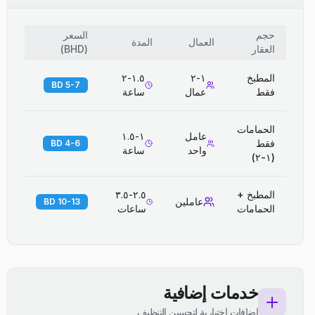
حجم
السعر
العمال
المدة
العقار
(
BHD
)
المطبخ
١-٢
١.٥-٢
5-7 BD
فقط
عمال
ساعة
الحمامات
عامل
١-١.٥
فقط
4-6 BD
واحد
ساعة
(١-٢)
المطبخ +
٢.٥-٣.٥
عاملين
10-13 BD
الحمامات
ساعات
خدمات إضافية
إضافات اختيارية لتحسين التنظيف