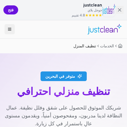
justclean
فتح
جوجل بلاي
4.8 تقييم
الخدمات
تنظيف المنزل
متوفر في البحرين
تنظيف منزلي احترافي
شريكك الموثوق للحصول على شقق وفلل نظيفة. عمال
النظافة لدينا مدربون، ومفحوصون أمنياً، ويقدمون مستوى
عالٍ باستمرار في كل زيارة.