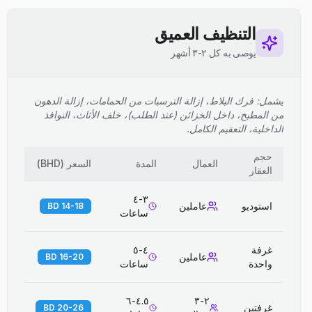
التنظيف العميق
يوصى به كل ٢-٣ أشهر
يشمل: فرك البلاط، إزالة الترسبات من الحمامات، إزالة الدهون
من المطبخ، داخل الخزائن (عند الطلب)، خلف الأثاث، النوافذ
الداخلية، التعقيم الكامل.
حجم
العمال
المدة
السعر
(
BHD
)
العقار
٣-٤
استوديو
عاملين
14-18 BD
ساعات
غرفة
٤-٥
عاملين
16-20 BD
واحدة
ساعات
٤.٥-٦
٢-٣
غرفتين
20-26 BD