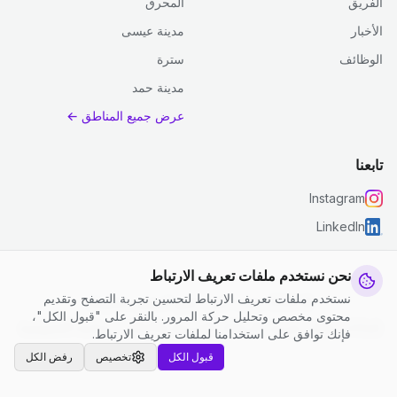
الفريق
المحرق
الأخبار
مدينة عيسى
الوظائف
سترة
مدينة حمد
عرض جميع المناطق ←
تابعنا
Instagram
LinkedIn
نحن نستخدم ملفات تعريف الارتباط
نستخدم ملفات تعريف الارتباط لتحسين تجربة التصفح وتقديم
© 2026 جست كلين. جميع الحقوق محفوظة.
محتوى مخصص وتحليل حركة المرور. بالنقر على "قبول الكل"،
إعدادات ملفات تعريف الارتباط
|
الشروط والأحكام
|
سياسة الخصوصية
فإنك توافق على استخدامنا لملفات تعريف الارتباط.
قبول الكل
تخصيص
رفض الكل