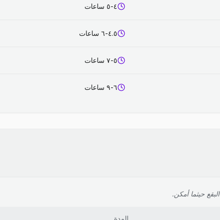
٤-٥ ساعات
٤.٥-٦ ساعات
٥-٧ ساعات
٦-٩ ساعات
لبقع حيثما أمكن.
المدة