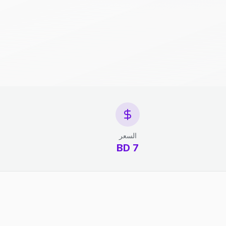
السعر
7 BD