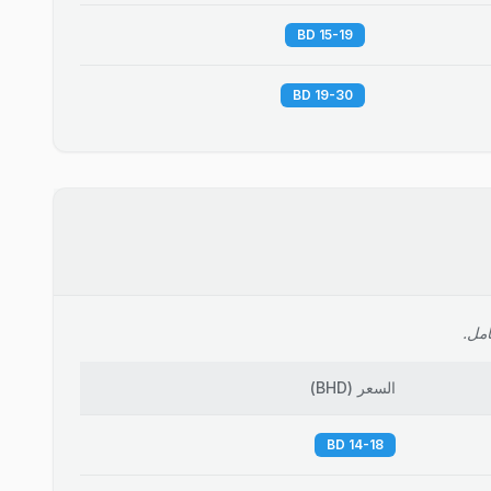
15-19 BD
19-30 BD
امل.
السعر
(
BHD
)
14-18 BD