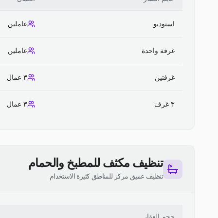
استوديو
عاملين
غرفة واحدة
عاملين
غرفتين
٣ عمال
٣ غرف
٣ عمال
تنظيف مكثف للمطبخ والحمام
تنظيف عميق مركز للمناطق كثيرة الاستخدام
حجم العقار