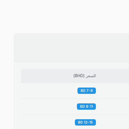
السعر
(
BHD
)
7-9 BD
8-11 BD
12-15 BD