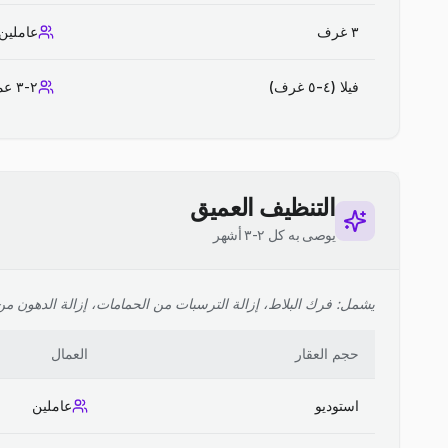
٣ غرف
عاملين
فيلا (٤-٥ غرف)
٢-٣ عمال
التنظيف العميق
يوصى به كل ٢-٣ أشهر
يشمل: فرك البلاط، إزالة الترسبات من الحمامات، إزالة الدهون من ا
حجم العقار
العمال
استوديو
عاملين