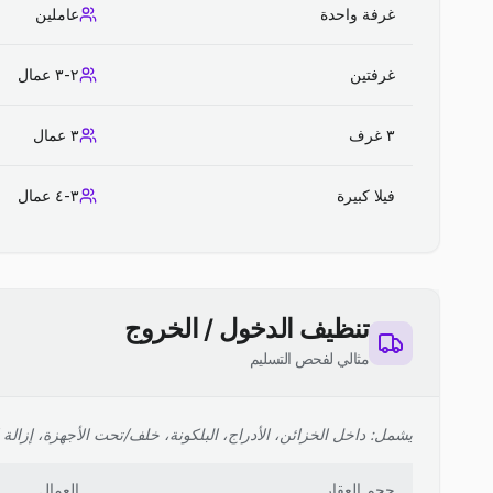
غرفة واحدة
عاملين
غرفتين
٢-٣ عمال
٣ غرف
٣ عمال
فيلا كبيرة
٣-٤ عمال
تنظيف الدخول / الخروج
مثالي لفحص التسليم
يشمل: داخل الخزائن، الأدراج، البلكونة، خلف/تحت الأجهزة، إزالة ا
حجم العقار
العمال