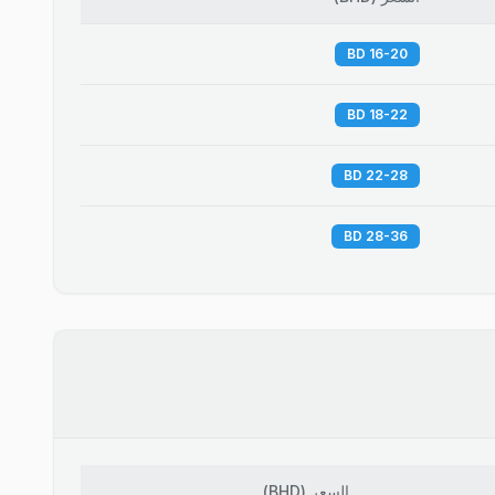
16-20 BD
18-22 BD
22-28 BD
28-36 BD
السعر
(
BHD
)