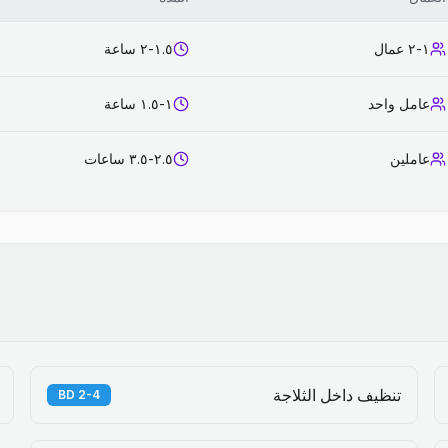
١-٢ عمال
١.٥-٢ ساعة
عامل واحد
١-١.٥ ساعة
عاملين
٢.٥-٣.٥ ساعات
تنظيف داخل الثلاجة
2-4 BD