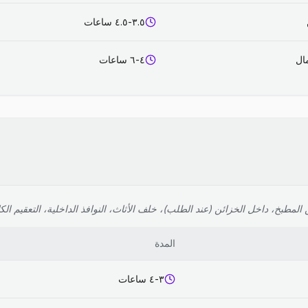
٣.٥-٤.٥ ساعات
٤-٦ ساعات
لمطبخ، داخل الخزائن (عند الطلب)، خلف الأثاث، النوافذ الداخلية، التعقيم الك
المدة
٣-٤ ساعات