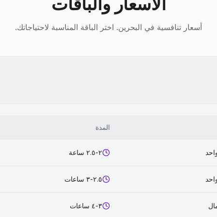
الأسعار والباقات
أسعار تنافسية في البحرين. اختر الباقة المناسبة لاحتياجاتك.
المدة
احد
٢-٢.٥ ساعة
احد
٢.٥-٣ ساعات
٣-٤ ساعات