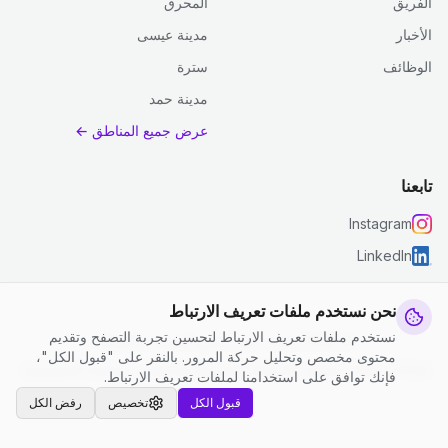
الفريق
المحرق
الأخبار
مدينة عيسى
الوظائف
سترة
مدينة حمد
عرض جميع المناطق ←
تابعنا
Instagram
LinkedIn
نحن نستخدم ملفات تعريف الارتباط
نستخدم ملفات تعريف الارتباط لتحسين تجربة التصفح وتقديم
© 2026 جست كلين. جميع الحقوق محفوظة.
محتوى مخصص وتحليل حركة المرور. بالنقر على "قبول الكل"،
إعدادات ملفات تعريف الارتباط
|
الشروط والأحكام
|
سياسة الخصوصية
فإنك توافق على استخدامنا لملفات تعريف الارتباط.
قبول الكل
تخصيص
رفض الكل