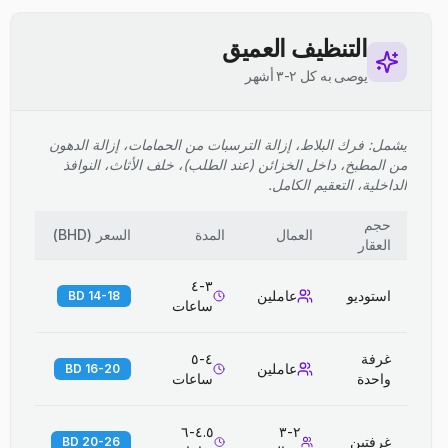
التنظيف العميق
يوصى به كل ٢-٣ أشهر
يشمل: فرك البلاط، إزالة الترسبات من الحمامات، إزالة الدهون
من المطبخ، داخل الخزائن (عند الطلب)، خلف الأثاث، النوافذ
الداخلية، التعقيم الكامل.
حجم
العمال
المدة
السعر
(
BHD
)
العقار
٣-٤
استوديو
عاملين
14-18 BD
ساعات
غرفة
٤-٥
عاملين
16-20 BD
واحدة
ساعات
٤.٥-٦
٢-٣
غرفتين
20-26 BD