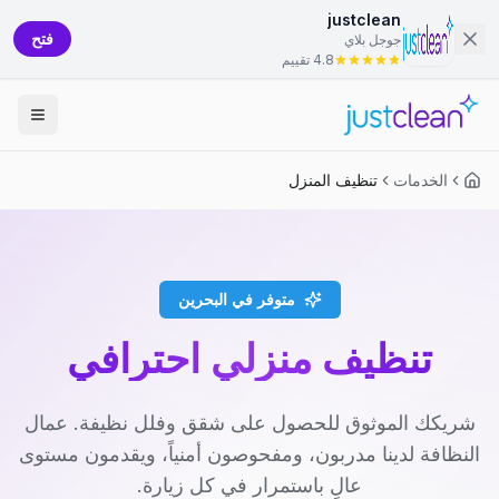
justclean
فتح
جوجل بلاي
4.8 تقييم
الخدمات
تنظيف المنزل
متوفر في البحرين
تنظيف منزلي احترافي
شريكك الموثوق للحصول على شقق وفلل نظيفة. عمال
النظافة لدينا مدربون، ومفحوصون أمنياً، ويقدمون مستوى
عالٍ باستمرار في كل زيارة.