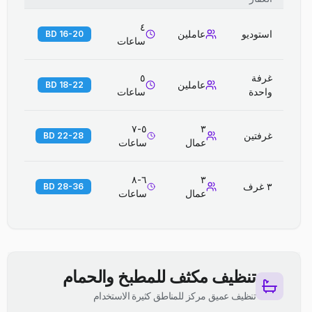
٤
استوديو
عاملين
16-20 BD
ساعات
غرفة
٥
عاملين
18-22 BD
واحدة
ساعات
٥-٧
٣
غرفتين
22-28 BD
عمال
ساعات
٦-٨
٣
٣ غرف
28-36 BD
عمال
ساعات
تنظيف مكثف للمطبخ والحمام
تنظيف عميق مركز للمناطق كثيرة الاستخدام