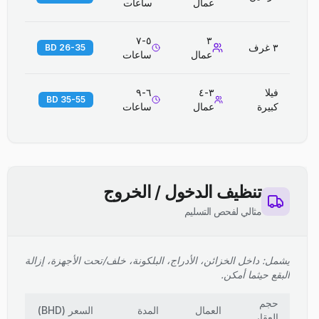
عمال
ساعات
٥-٧
٣
٣ غرف
26-35 BD
عمال
ساعات
فيلا
٣-٤
٦-٩
35-55 BD
كبيرة
عمال
ساعات
تنظيف الدخول / الخروج
مثالي لفحص التسليم
يشمل: داخل الخزائن، الأدراج، البلكونة، خلف/تحت الأجهزة، إزالة
البقع حيثما أمكن.
حجم
العمال
المدة
السعر
(
BHD
)
العقار