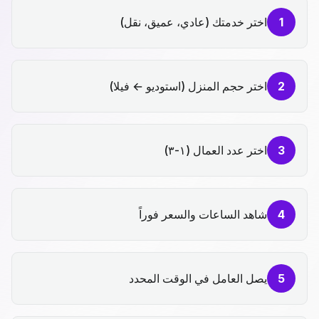
1
اختر خدمتك (عادي، عميق، نقل)
2
اختر حجم المنزل (استوديو ← فيلا)
3
اختر عدد العمال (١-٣)
4
شاهد الساعات والسعر فوراً
5
يصل العامل في الوقت المحدد