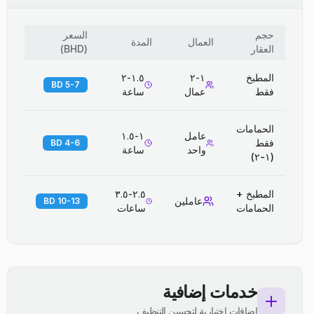
حجم
السعر
العمال
المدة
العقار
(
BHD
)
المطبخ
١-٢
١.٥-٢
5-7 BD
فقط
عمال
ساعة
الحمامات
عامل
١-١.٥
فقط
4-6 BD
واحد
ساعة
(١-٢)
المطبخ +
٢.٥-٣.٥
عاملين
10-13 BD
الحمامات
ساعات
خدمات إضافية
إضافات اختيارية لتحسين التنظيف