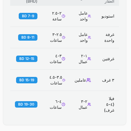
العقار
(
BHD
)
عامل
٢-٢.٥
استوديو
7-9 BD
واحد
ساعة
غرفة
عامل
٢.٥-٣
8-11 BD
واحدة
واحد
ساعات
٣-٤
١-٢
غرفتين
12-15 BD
عمال
ساعات
٣.٥-٤.٥
٣ غرف
عاملين
15-19 BD
ساعات
فيلا
٤-٦
٢-٣
(٤-٥
19-30 BD
عمال
ساعات
غرف)