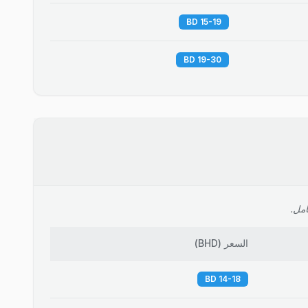
15-19 BD
19-30 BD
امل.
السعر
(
BHD
)
14-18 BD