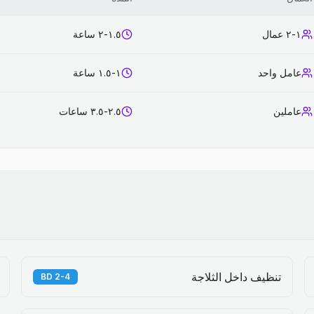
١-٢ عمال
١.٥-٢ ساعة
عامل واحد
١-١.٥ ساعة
عاملين
٢.٥-٣.٥ ساعات
تنظيف داخل الثلاجة
2-4 BD