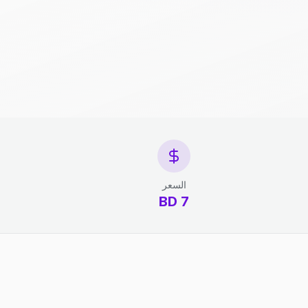
السعر
7 BD