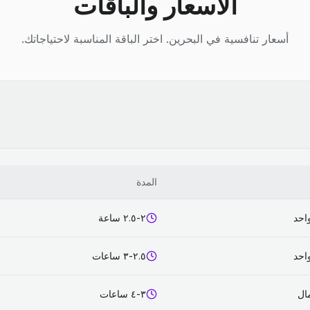
الأسعار والباقات
أسعار تنافسية في البحرين. اختر الباقة المناسبة لاحتياجاتك.
المدة
احد
٢-٢.٥ ساعة
احد
٢.٥-٣ ساعات
٣-٤ ساعات