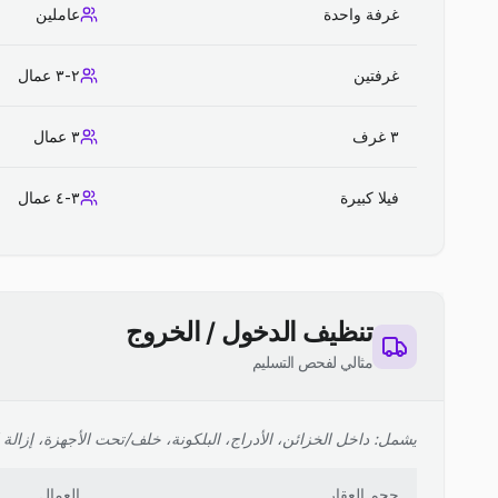
غرفة واحدة
عاملين
غرفتين
٢-٣ عمال
٣ غرف
٣ عمال
فيلا كبيرة
٣-٤ عمال
تنظيف الدخول / الخروج
مثالي لفحص التسليم
يشمل: داخل الخزائن، الأدراج، البلكونة، خلف/تحت الأجهزة، إزالة ا
حجم العقار
العمال