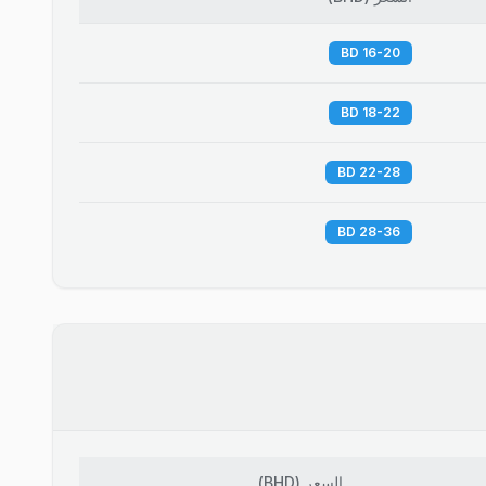
16-20 BD
18-22 BD
22-28 BD
28-36 BD
السعر
(
BHD
)