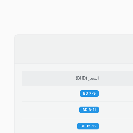
السعر
(
BHD
)
7-9 BD
8-11 BD
12-15 BD