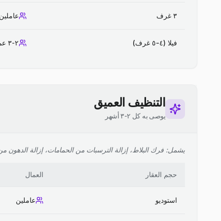
٣ غرف
عاملين
فيلا (٤-٥ غرف)
٢-٣ عمال
التنظيف العميق
يوصى به كل ٢-٣ أشهر
يشمل: فرك البلاط، إزالة الترسبات من الحمامات، إزالة الدهون من ا
حجم العقار
العمال
استوديو
عاملين