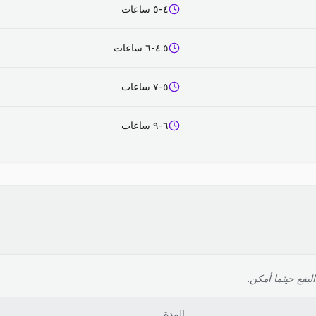
٤-٥ ساعات
٤.٥-٦ ساعات
٥-٧ ساعات
٦-٩ ساعات
لبقع حيثما أمكن.
المدة