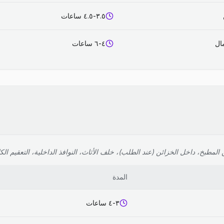
٣.٥-٤.٥ ساعات
٤-٦ ساعات
لمطبخ، داخل الخزائن (عند الطلب)، خلف الأثاث، النوافذ الداخلية، التعقيم الك
المدة
٣-٤ ساعات