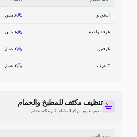
استوديو
عاملين
غرفة واحدة
عاملين
غرفتين
٣ عمال
٣ غرف
٣ عمال
تنظيف مكثف للمطبخ والحمام
تنظيف عميق مركز للمناطق كثيرة الاستخدام
حجم العقار