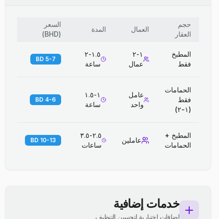
حجم
السعر
العمال
المدة
العقار
(
BHD
)
المطبخ
١-٢
١.٥-٢
5-7 BD
فقط
عمال
ساعة
الحمامات
عامل
١-١.٥
فقط
4-6 BD
واحد
ساعة
(١-٢)
المطبخ +
٢.٥-٣.٥
عاملين
10-13 BD
الحمامات
ساعات
خدمات إضافية
إضافات اختيارية لتحسين التنظيف