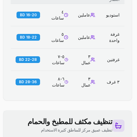
٤
استوديو
عاملين
16-20 BD
ساعات
غرفة
٥
عاملين
18-22 BD
واحدة
ساعات
٥-٧
٣
غرفتين
22-28 BD
عمال
ساعات
٦-٨
٣
٣ غرف
28-36 BD
عمال
ساعات
تنظيف مكثف للمطبخ والحمام
تنظيف عميق مركز للمناطق كثيرة الاستخدام