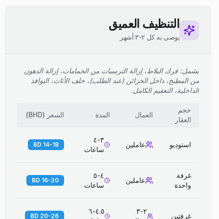
التنظيف العميق
يوصى به كل ٢-٣ أشهر
يشمل: فرك البلاط، إزالة الترسبات من الحمامات، إزالة الدهون
من المطبخ، داخل الخزائن (عند الطلب)، خلف الأثاث، النوافذ
الداخلية، التعقيم الكامل.
حجم
العمال
المدة
السعر
(
BHD
)
العقار
٣-٤
استوديو
عاملين
14-18 BD
ساعات
غرفة
٤-٥
عاملين
16-20 BD
واحدة
ساعات
٤.٥-٦
٢-٣
غرفتين
20-26 BD