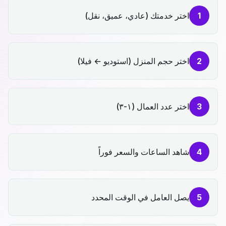
1
اختر خدمتك (عادي، عميق، نقل)
2
اختر حجم المنزل (استوديو ← فيلا)
3
اختر عدد العمال (١-٣)
4
شاهد الساعات والسعر فوراً
5
يصل العامل في الوقت المحدد