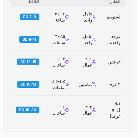
العقار
(
BHD
)
عامل
٢-٢.٥
استوديو
7-9 BD
واحد
ساعة
غرفة
عامل
٢.٥-٣
8-11 BD
واحدة
واحد
ساعات
٣-٤
١-٢
غرفتين
12-15 BD
عمال
ساعات
٣.٥-٤.٥
٣ غرف
عاملين
15-19 BD
ساعات
فيلا
٤-٦
٢-٣
(٤-٥
19-30 BD
عمال
ساعات
غرف)