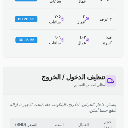
عمال
ساعات
٥-٧
٣
٣ غرف
26-35 BD
عمال
ساعات
فيلا
٣-٤
٦-٩
35-55 BD
كبيرة
عمال
ساعات
تنظيف الدخول / الخروج
مثالي لفحص التسليم
يشمل: داخل الخزائن، الأدراج، البلكونة، خلف/تحت الأجهزة، إزالة
البقع حيثما أمكن.
حجم
العمال
المدة
السعر
(
BHD
)
العقار