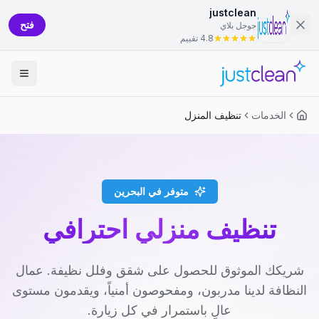
justclean
فتح
جوجل بلاي
4.8 تقييم
الخدمات
تنظيف المنزل
متوفر في البحرين
تنظيف منزلي احترافي
شريكك الموثوق للحصول على شقق وفلل نظيفة. عمال
النظافة لدينا مدربون، ومفحوصون أمنياً، ويقدمون مستوى
عالٍ باستمرار في كل زيارة.