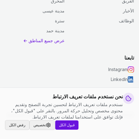
الفريق
المحرق
الأخبار
مدينة عيسى
الوظائف
سترة
مدينة حمد
عرض جميع المناطق ←
تابعنا
Instagram
LinkedIn
نحن نستخدم ملفات تعريف الارتباط
نستخدم ملفات تعريف الارتباط لتحسين تجربة التصفح وتقديم
© 2026 جست كلين. جميع الحقوق محفوظة.
محتوى مخصص وتحليل حركة المرور. بالنقر على "قبول الكل"،
إعدادات ملفات تعريف الارتباط
|
الشروط والأحكام
|
سياسة الخصوصية
فإنك توافق على استخدامنا لملفات تعريف الارتباط.
قبول الكل
تخصيص
رفض الكل