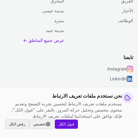
الفريق
المحرق
الأخبار
مدينة عيسى
الوظائف
سترة
مدينة حمد
عرض جميع المناطق ←
تابعنا
Instagram
LinkedIn
نحن نستخدم ملفات تعريف الارتباط
نستخدم ملفات تعريف الارتباط لتحسين تجربة التصفح وتقديم
© 2026 جست كلين. جميع الحقوق محفوظة.
محتوى مخصص وتحليل حركة المرور. بالنقر على "قبول الكل"،
إعدادات ملفات تعريف الارتباط
|
الشروط والأحكام
|
سياسة الخصوصية
فإنك توافق على استخدامنا لملفات تعريف الارتباط.
قبول الكل
تخصيص
رفض الكل