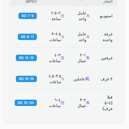
العقار
(
BHD
)
عامل
٢-٢.٥
استوديو
7-9 BD
واحد
ساعة
غرفة
عامل
٢.٥-٣
8-11 BD
واحدة
واحد
ساعات
٣-٤
١-٢
غرفتين
12-15 BD
عمال
ساعات
٣.٥-٤.٥
٣ غرف
عاملين
15-19 BD
ساعات
فيلا
٤-٦
٢-٣
(٤-٥
19-30 BD
عمال
ساعات
غرف)