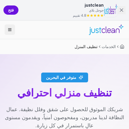
justclean
فتح
جوجل بلاي
4.8 تقييم
الخدمات
تنظيف المنزل
متوفر في البحرين
تنظيف منزلي احترافي
شريكك الموثوق للحصول على شقق وفلل نظيفة. عمال
النظافة لدينا مدربون، ومفحوصون أمنياً، ويقدمون مستوى
عالٍ باستمرار في كل زيارة.