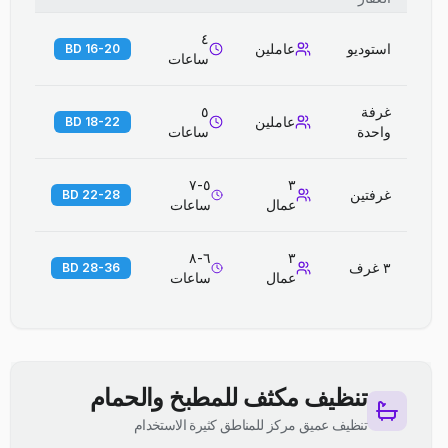
٤
استوديو
عاملين
16-20 BD
ساعات
غرفة
٥
عاملين
18-22 BD
واحدة
ساعات
٥-٧
٣
غرفتين
22-28 BD
عمال
ساعات
٦-٨
٣
٣ غرف
28-36 BD
عمال
ساعات
تنظيف مكثف للمطبخ والحمام
تنظيف عميق مركز للمناطق كثيرة الاستخدام