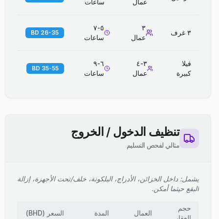
عمال
ساعات
٥-٧
٣
٣ غرف
26-35 BD
عمال
ساعات
فيلا
٣-٤
٦-٩
35-55 BD
كبيرة
عمال
ساعات
تنظيف الدخول / الخروج
مثالي لفحص التسليم
يشمل: داخل الخزائن، الأدراج، البلكونة، خلف/تحت الأجهزة، إزالة
البقع حيثما أمكن.
حجم
العمال
المدة
السعر
(
BHD
)
العقار