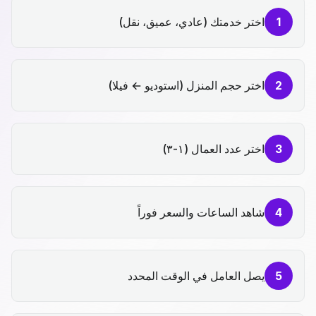
1
اختر خدمتك (عادي، عميق، نقل)
2
اختر حجم المنزل (استوديو ← فيلا)
3
اختر عدد العمال (١-٣)
4
شاهد الساعات والسعر فوراً
5
يصل العامل في الوقت المحدد