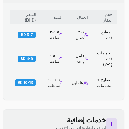
حجم
السعر
العمال
المدة
العقار
(
BHD
)
المطبخ
١-٢
١.٥-٢
5-7 BD
فقط
عمال
ساعة
الحمامات
عامل
١-١.٥
فقط
4-6 BD
واحد
ساعة
(١-٢)
المطبخ +
٢.٥-٣.٥
عاملين
10-13 BD
الحمامات
ساعات
خدمات إضافية
إضافات اختيارية لتحسين التنظيف