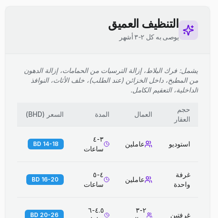
التنظيف العميق
يوصى به كل ٢-٣ أشهر
يشمل: فرك البلاط، إزالة الترسبات من الحمامات، إزالة الدهون
من المطبخ، داخل الخزائن (عند الطلب)، خلف الأثاث، النوافذ
الداخلية، التعقيم الكامل.
حجم
العمال
المدة
السعر
(
BHD
)
العقار
٣-٤
استوديو
عاملين
14-18 BD
ساعات
غرفة
٤-٥
عاملين
16-20 BD
واحدة
ساعات
٤.٥-٦
٢-٣
غرفتين
20-26 BD