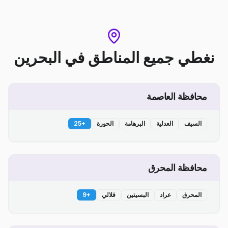
نغطي جميع المناطق
في
البحرين
محافظة العاصمة
السيف
العدلية
البرهامة
الحورة
+
25
محافظة المحرق
المحرق
عراد
البسيتين
قلالي
+
9