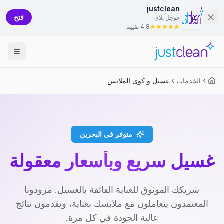
justclean
فتح
جوجل بلاي
4.8 تقييم
الخدمات
غسيل و كوى الملابس
متوفر في البحرين
غسيل سريع وبأسعار معقولة
شريكك الموثوق للعناية الفائقة بالغسيل. مزودونا
المعتمدون يتعاملون مع ملابسك بعناية، ويقدمون نتائج
عالية الجودة في كل مرة.