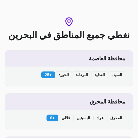
نغطي جميع المناطق
في
البحرين
محافظة العاصمة
السيف
العدلية
البرهامة
الحورة
+
25
محافظة المحرق
المحرق
عراد
البسيتين
قلالي
+
9