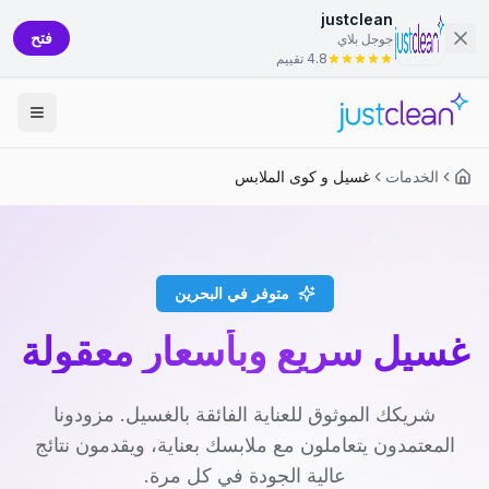
justclean
فتح
جوجل بلاي
4.8 تقييم
الخدمات
غسيل و كوى الملابس
متوفر في البحرين
غسيل سريع وبأسعار معقولة
شريكك الموثوق للعناية الفائقة بالغسيل. مزودونا
المعتمدون يتعاملون مع ملابسك بعناية، ويقدمون نتائج
عالية الجودة في كل مرة.