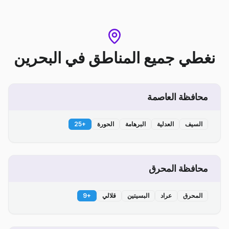
نغطي جميع المناطق
في
البحرين
محافظة العاصمة
السيف
العدلية
البرهامة
الحورة
+
25
محافظة المحرق
المحرق
عراد
البسيتين
قلالي
+
9