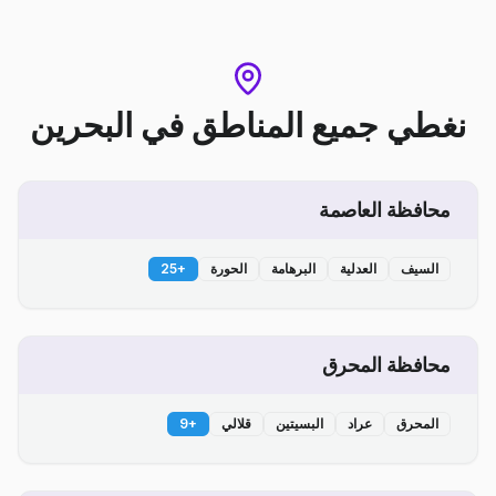
نغطي جميع المناطق
في
البحرين
محافظة العاصمة
السيف
العدلية
البرهامة
الحورة
+
25
محافظة المحرق
المحرق
عراد
البسيتين
قلالي
+
9