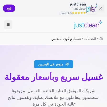
justclean
فتح
جوجل بلاي
4.8 تقييم
الخدمات
غسيل و كوى الملابس
متوفر في البحرين
غسيل سريع وبأسعار معقولة
شريكك الموثوق للعناية الفائقة بالغسيل. مزودونا
المعتمدون يتعاملون مع ملابسك بعناية، ويقدمون نتائج
عالية الجودة في كل مرة.