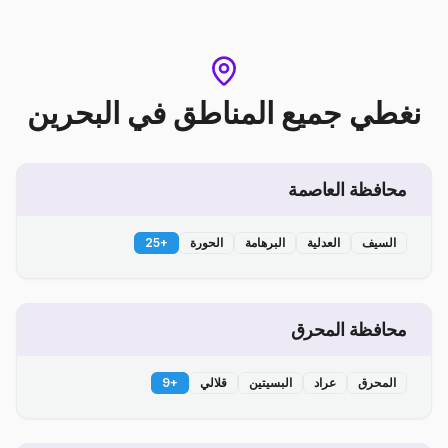
نغطي جميع المناطق
في
البحرين
محافظة العاصمة
السيف
العدلية
البرهامة
الحورة
+
25
محافظة المحرق
المحرق
عراد
البسيتين
قلالي
+
9