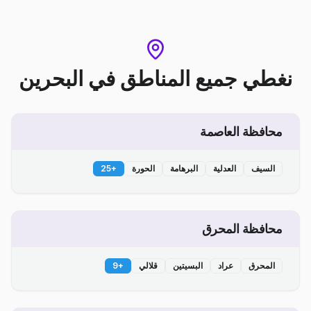
نغطي جميع المناطق
في
البحرين
محافظة العاصمة
السيف
العدلية
البرهامة
الحورة
+
25
محافظة المحرق
المحرق
عراد
البسيتين
قلالي
+
9