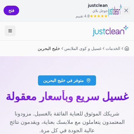
justclean
فتح
جوجل بلاي
4.8 تقييم
الخدمات
غسيل و كوى الملابس
خليج البحرين
متوفر في خليج البحرين
غسيل سريع وبأسعار معقولة
شريكك الموثوق للعناية الفائقة بالغسيل. مزودونا
المعتمدون يتعاملون مع ملابسك بعناية، ويقدمون نتائج
عالية الجودة في كل مرة.