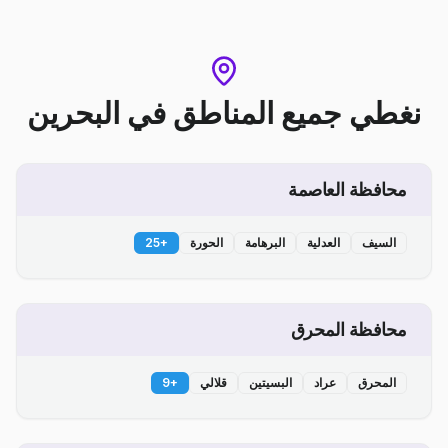
نغطي جميع المناطق
في
البحرين
محافظة العاصمة
السيف
العدلية
البرهامة
الحورة
+
25
محافظة المحرق
المحرق
عراد
البسيتين
قلالي
+
9