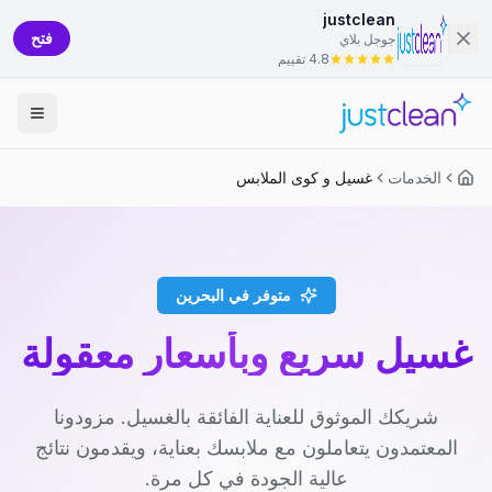
justclean
فتح
جوجل بلاي
4.8 تقييم
الخدمات
غسيل و كوى الملابس
متوفر في البحرين
غسيل سريع وبأسعار معقولة
شريكك الموثوق للعناية الفائقة بالغسيل. مزودونا
المعتمدون يتعاملون مع ملابسك بعناية، ويقدمون نتائج
عالية الجودة في كل مرة.