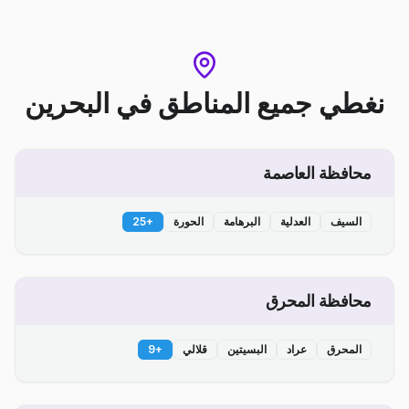
نغطي جميع المناطق
في
البحرين
محافظة العاصمة
السيف
العدلية
البرهامة
الحورة
+
25
محافظة المحرق
المحرق
عراد
البسيتين
قلالي
+
9