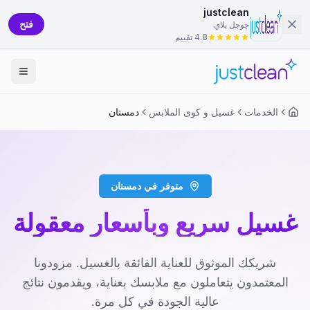
justclean
فتح
جوجل بلاي
4.8 تقييم
الخدمات
غسيل و كوى الملابس
دمستان
متوفر في دمستان
غسيل سريع وبأسعار معقولة
شريكك الموثوق للعناية الفائقة بالغسيل. مزودونا
المعتمدون يتعاملون مع ملابسك بعناية، ويقدمون نتائج
عالية الجودة في كل مرة.