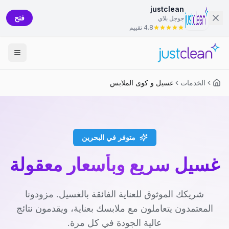
justclean
فتح
جوجل بلاي
4.8 تقييم
الخدمات
غسيل و كوى الملابس
متوفر في البحرين
غسيل سريع وبأسعار معقولة
شريكك الموثوق للعناية الفائقة بالغسيل. مزودونا
المعتمدون يتعاملون مع ملابسك بعناية، ويقدمون نتائج
عالية الجودة في كل مرة.