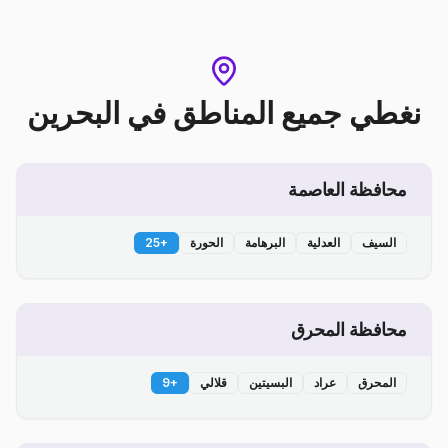
نغطي جميع المناطق
في
البحرين
محافظة العاصمة
السيف
العدلية
البرهامة
الحورة
+
25
محافظة المحرق
المحرق
عراد
البسيتين
قلالي
+
9