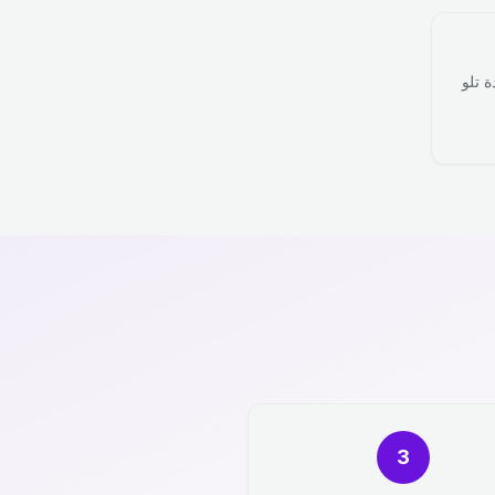
ة تلو
3