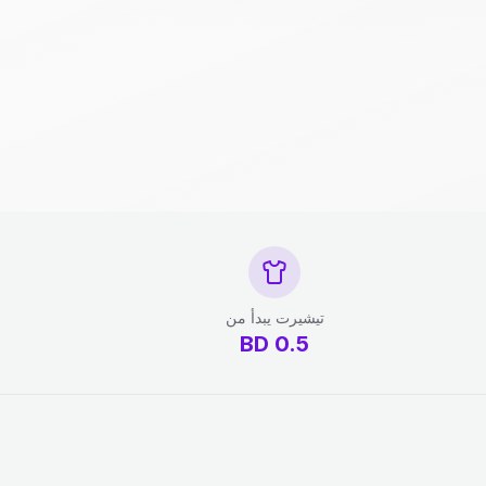
تيشيرت يبدأ من
BD
0.5