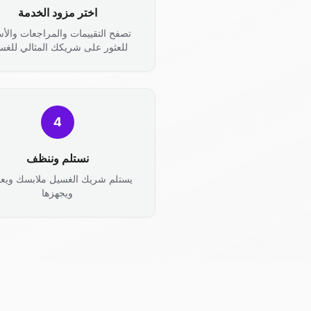
اختر مزود الخدمة
تصفح التقييمات والمراجعات والأس
للعثور على شريكك المثالي للغس
4
نستلم وننظف
يستلم شريك الغسيل ملابسك ويعال
ويجهزها