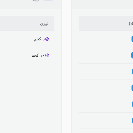
)
الوزن
٥ كجم
١٠ كجم