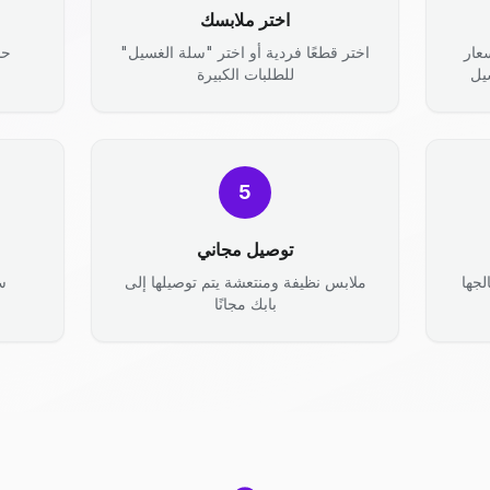
اختر ملابسك
عار
اختر قطعًا فردية أو اختر "سلة الغسيل"
حد
يل
للطلبات الكبيرة
5
توصيل مجاني
جها
ملابس نظيفة ومنتعشة يتم توصيلها إلى
س
بابك مجانًا