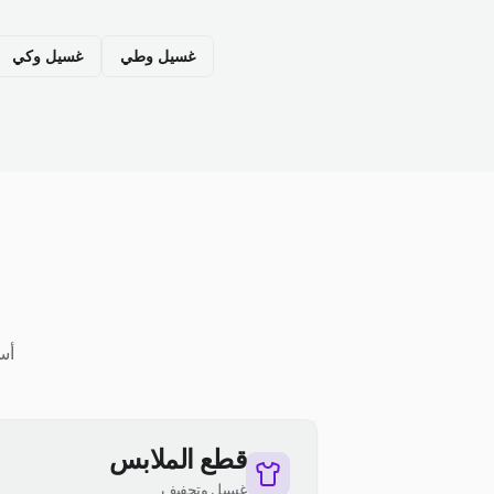
غسيل وطي
غسيل وكي
أس
قطع الملابس
غسيل وتجفيف