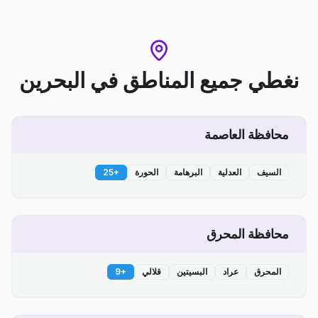
نغطي جميع المناطق
في
البحرين
محافظة العاصمة
السيف
العدلية
البرهامة
الحورة
+
25
محافظة المحرق
المحرق
عراد
البسيتين
قلالي
+
9