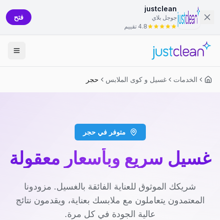
justclean
فتح
جوجل بلاي
4.8 تقييم
الخدمات
غسيل و كوى الملابس
حجر
متوفر في حجر
غسيل سريع وبأسعار معقولة
شريكك الموثوق للعناية الفائقة بالغسيل. مزودونا
المعتمدون يتعاملون مع ملابسك بعناية، ويقدمون نتائج
عالية الجودة في كل مرة.