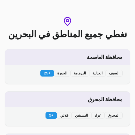
نغطي جميع المناطق
في
البحرين
محافظة العاصمة
السيف
العدلية
البرهامة
الحورة
+
25
محافظة المحرق
المحرق
عراد
البسيتين
قلالي
+
9