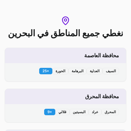
نغطي جميع المناطق
في
البحرين
محافظة العاصمة
السيف
العدلية
البرهامة
الحورة
+
25
محافظة المحرق
المحرق
عراد
البسيتين
قلالي
+
9