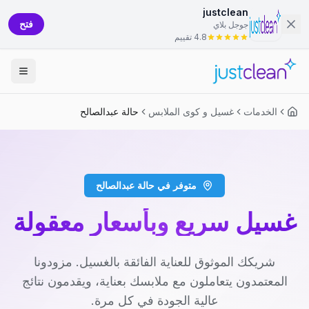
justclean
فتح
جوجل بلاي
4.8 تقييم
الخدمات
غسيل و كوى الملابس
حالة عبدالصالح
متوفر في حالة عبدالصالح
غسيل سريع وبأسعار معقولة
شريكك الموثوق للعناية الفائقة بالغسيل. مزودونا
المعتمدون يتعاملون مع ملابسك بعناية، ويقدمون نتائج
عالية الجودة في كل مرة.