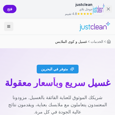
justclean
فتح
جوجل بلاي
4.8 تقييم
الخدمات
غسيل و كوى الملابس
متوفر في البحرين
غسيل سريع وبأسعار معقولة
شريكك الموثوق للعناية الفائقة بالغسيل. مزودونا
المعتمدون يتعاملون مع ملابسك بعناية، ويقدمون نتائج
عالية الجودة في كل مرة.