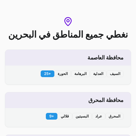
نغطي جميع المناطق
في
البحرين
محافظة العاصمة
السيف
العدلية
البرهامة
الحورة
+
25
محافظة المحرق
المحرق
عراد
البسيتين
قلالي
+
9