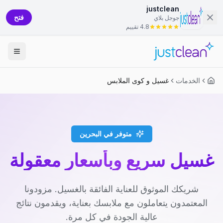
justclean
فتح
جوجل بلاي
4.8 تقييم
الخدمات
غسيل و كوى الملابس
متوفر في البحرين
غسيل سريع وبأسعار معقولة
شريكك الموثوق للعناية الفائقة بالغسيل. مزودونا
المعتمدون يتعاملون مع ملابسك بعناية، ويقدمون نتائج
عالية الجودة في كل مرة.