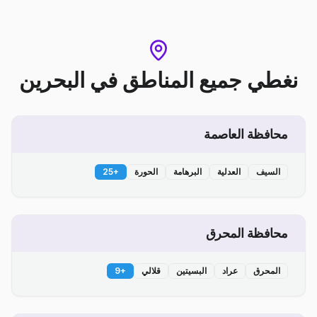
نغطي جميع المناطق
في
البحرين
محافظة العاصمة
السيف
العدلية
البرهامة
الحورة
+
25
محافظة المحرق
المحرق
عراد
البسيتين
قلالي
+
9