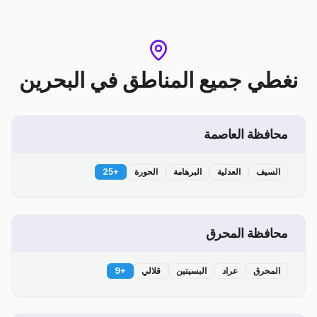
نغطي جميع المناطق
في
البحرين
محافظة العاصمة
السيف
العدلية
البرهامة
الحورة
+
25
محافظة المحرق
المحرق
عراد
البسيتين
قلالي
+
9