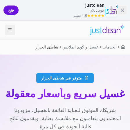
justclean
فتح
جوجل بلاي
4.8 تقييم
الخدمات
غسيل و كوى الملابس
شاطئ الجزار
متوفر في شاطئ الجزار
غسيل سريع وبأسعار معقولة
شريكك الموثوق للعناية الفائقة بالغسيل. مزودونا
المعتمدون يتعاملون مع ملابسك بعناية، ويقدمون نتائج
عالية الجودة في كل مرة.