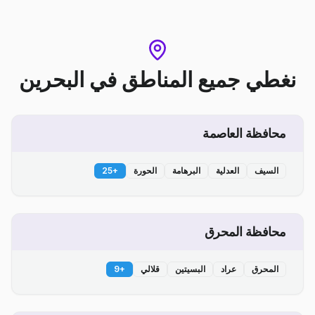
نغطي جميع المناطق
في
البحرين
محافظة العاصمة
السيف
العدلية
البرهامة
الحورة
+
25
محافظة المحرق
المحرق
عراد
البسيتين
قلالي
+
9