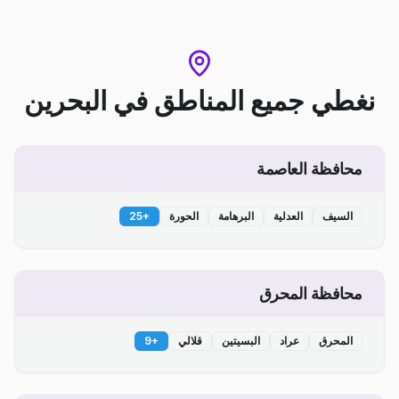
نغطي جميع المناطق
في
البحرين
محافظة العاصمة
السيف
العدلية
البرهامة
الحورة
+
25
محافظة المحرق
المحرق
عراد
البسيتين
قلالي
+
9