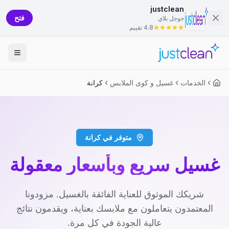
justclean
فتح
جوجل بلاي
4.8 تقييم
الخدمات
غسيل و كوى الملابس
كرانة
متوفر في كرانة
غسيل سريع وبأسعار معقولة
شريكك الموثوق للعناية الفائقة بالغسيل. مزودونا
المعتمدون يتعاملون مع ملابسك بعناية، ويقدمون نتائج
عالية الجودة في كل مرة.