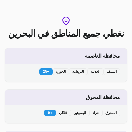
نغطي جميع المناطق
في
البحرين
محافظة العاصمة
السيف
العدلية
البرهامة
الحورة
+
25
محافظة المحرق
المحرق
عراد
البسيتين
قلالي
+
9