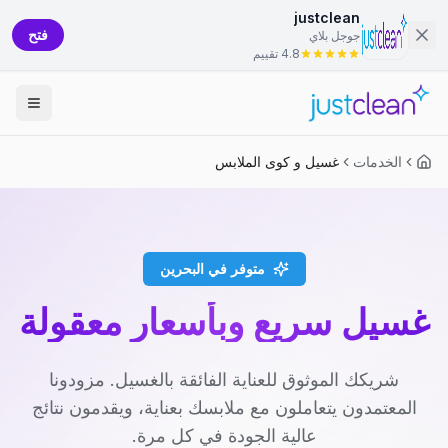
justclean
فتح
جوجل بلاي
4.8 تقييم
الخدمات
غسيل و كوى الملابس
متوفر في البحرين
غسيل سريع وبأسعار معقولة
شريكك الموثوق للعناية الفائقة بالغسيل. مزودونا
المعتمدون يتعاملون مع ملابسك بعناية، ويقدمون نتائج
عالية الجودة في كل مرة.