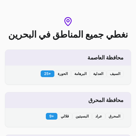
نغطي جميع المناطق
في
البحرين
محافظة العاصمة
السيف
العدلية
البرهامة
الحورة
+
25
محافظة المحرق
المحرق
عراد
البسيتين
قلالي
+
9