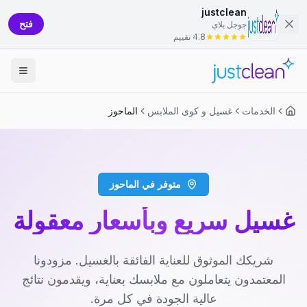
justclean
فتح
جوجل بلاي
4.8 تقييم
الخدمات
غسيل و كوى الملابس
الماحوز
متوفر في الماحوز
غسيل سريع وبأسعار معقولة
شريكك الموثوق للعناية الفائقة بالغسيل. مزودونا
المعتمدون يتعاملون مع ملابسك بعناية، ويقدمون نتائج
عالية الجودة في كل مرة.