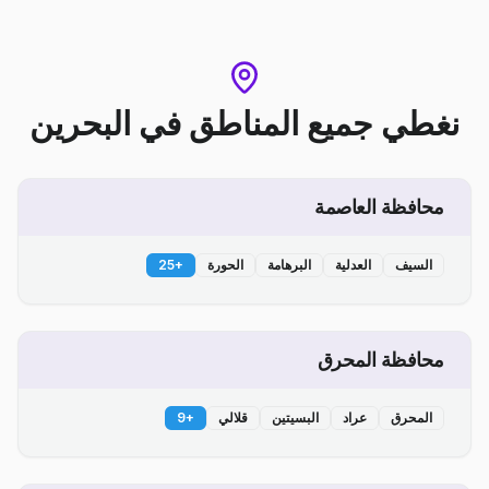
نغطي جميع المناطق
في
البحرين
محافظة العاصمة
السيف
العدلية
البرهامة
الحورة
+
25
محافظة المحرق
المحرق
عراد
البسيتين
قلالي
+
9