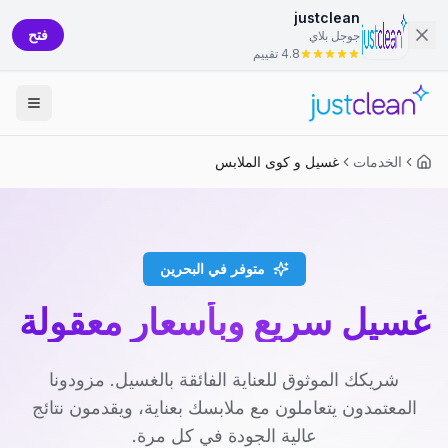
justclean
فتح
جوجل بلاي
4.8 تقييم
الخدمات
غسيل و كوى الملابس
متوفر في البحرين
غسيل سريع وبأسعار معقولة
شريكك الموثوق للعناية الفائقة بالغسيل. مزودونا
المعتمدون يتعاملون مع ملابسك بعناية، ويقدمون نتائج
عالية الجودة في كل مرة.