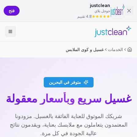
justclean
فتح
جوجل بلاي
4.8 تقييم
الخدمات
غسيل و كوى الملابس
متوفر في البحرين
غسيل سريع وبأسعار معقولة
شريكك الموثوق للعناية الفائقة بالغسيل. مزودونا
المعتمدون يتعاملون مع ملابسك بعناية، ويقدمون نتائج
عالية الجودة في كل مرة.