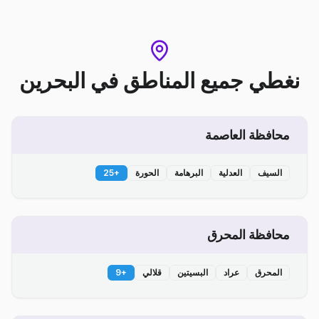
نغطي جميع المناطق
في
البحرين
محافظة العاصمة
السيف
العدلية
البرهامة
الحورة
+
25
محافظة المحرق
المحرق
عراد
البسيتين
قلالي
+
9