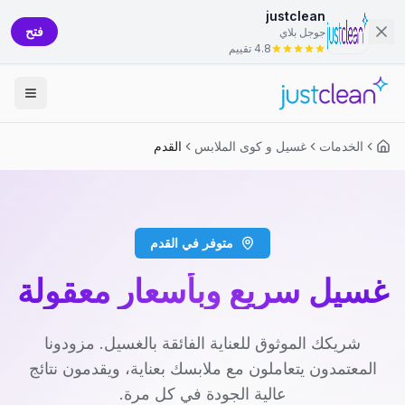
justclean
فتح
جوجل بلاي
4.8 تقييم
الخدمات
غسيل و كوى الملابس
القدم
متوفر في القدم
غسيل سريع وبأسعار معقولة
شريكك الموثوق للعناية الفائقة بالغسيل. مزودونا
المعتمدون يتعاملون مع ملابسك بعناية، ويقدمون نتائج
عالية الجودة في كل مرة.