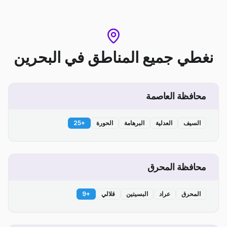
نغطي جميع المناطق
في
البحرين
محافظة العاصمة
السيف
العدلية
البرهامة
الحورة
+
25
محافظة المحرق
المحرق
عراد
البسيتين
قلالي
+
9