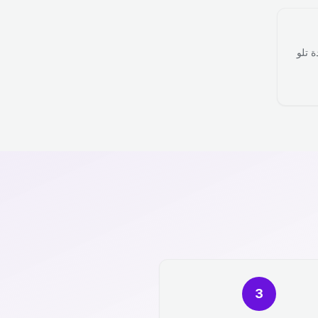
ة تلو
3