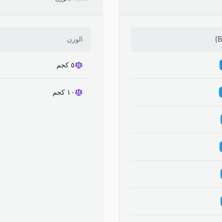
)
الوزن
٥ كجم
١٠ كجم