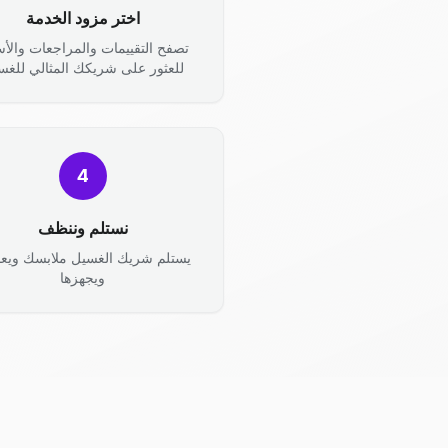
اختر مزود الخدمة
تصفح التقييمات والمراجعات والأس
للعثور على شريكك المثالي للغس
4
نستلم وننظف
يستلم شريك الغسيل ملابسك ويعال
ويجهزها