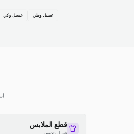
غسيل وطي
غسيل وكي
أس
قطع الملابس
غسيل وتجفيف