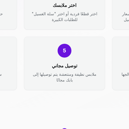
اختر ملابسك
عار
اختر قطعًا فردية أو اختر "سلة الغسيل"
حد
يل
للطلبات الكبيرة
5
توصيل مجاني
جها
ملابس نظيفة ومنتعشة يتم توصيلها إلى
س
بابك مجانًا