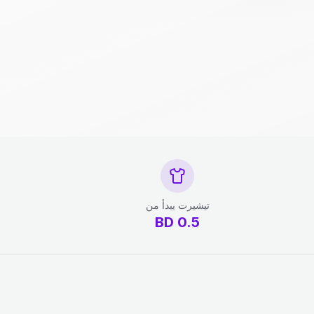
تيشيرت يبدأ من
BD
0.5