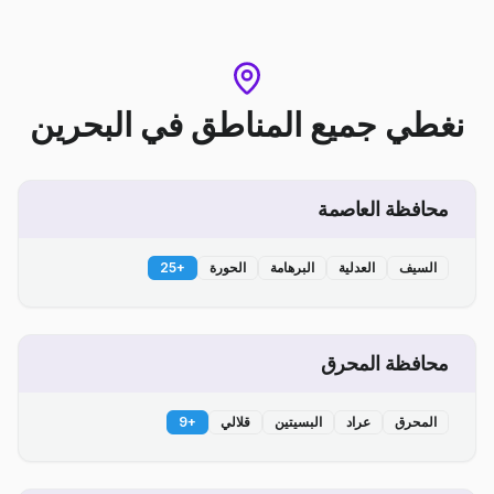
نغطي جميع المناطق
في
البحرين
محافظة العاصمة
السيف
العدلية
البرهامة
الحورة
+
25
محافظة المحرق
المحرق
عراد
البسيتين
قلالي
+
9