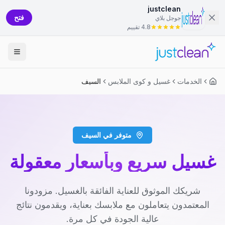
justclean
فتح
جوجل بلاي
4.8 تقييم
الخدمات
غسيل و كوى الملابس
السيف
متوفر في السيف
غسيل سريع وبأسعار معقولة
شريكك الموثوق للعناية الفائقة بالغسيل. مزودونا
المعتمدون يتعاملون مع ملابسك بعناية، ويقدمون نتائج
عالية الجودة في كل مرة.