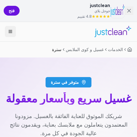
justclean
فتح
جوجل بلاي
4.8 تقييم
الخدمات
غسيل و كوى الملابس
سترة
متوفر في سترة
غسيل سريع وبأسعار معقولة
شريكك الموثوق للعناية الفائقة بالغسيل. مزودونا
المعتمدون يتعاملون مع ملابسك بعناية، ويقدمون نتائج
عالية الجودة في كل مرة.