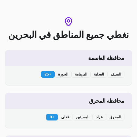
نغطي جميع المناطق
في
البحرين
محافظة العاصمة
السيف
العدلية
البرهامة
الحورة
+
25
محافظة المحرق
المحرق
عراد
البسيتين
قلالي
+
9