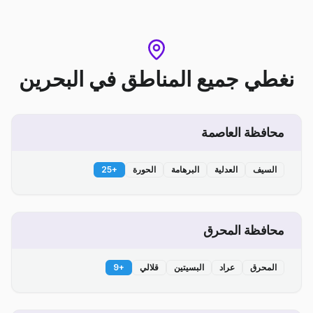
نغطي جميع المناطق
في
البحرين
محافظة العاصمة
السيف
العدلية
البرهامة
الحورة
+
25
محافظة المحرق
المحرق
عراد
البسيتين
قلالي
+
9