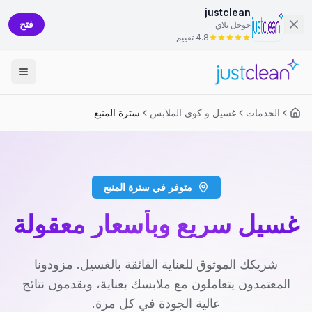
justclean
فتح
جوجل بلاي
4.8 تقييم
الخدمات
غسيل و كوى الملابس
سترة المنبع
متوفر في سترة المنبع
غسيل سريع وبأسعار معقولة
شريكك الموثوق للعناية الفائقة بالغسيل. مزودونا
المعتمدون يتعاملون مع ملابسك بعناية، ويقدمون نتائج
عالية الجودة في كل مرة.