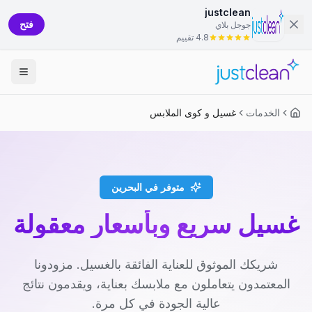
justclean
فتح
جوجل بلاي
4.8 تقييم
الخدمات
غسيل و كوى الملابس
متوفر في البحرين
غسيل سريع وبأسعار معقولة
شريكك الموثوق للعناية الفائقة بالغسيل. مزودونا
المعتمدون يتعاملون مع ملابسك بعناية، ويقدمون نتائج
عالية الجودة في كل مرة.