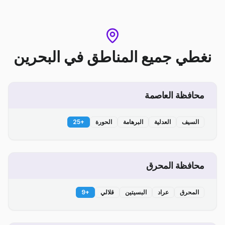
نغطي جميع المناطق
في
البحرين
محافظة العاصمة
السيف
العدلية
البرهامة
الحورة
+
25
محافظة المحرق
المحرق
عراد
البسيتين
قلالي
+
9