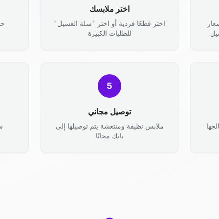
اختر ملابسك
عار
اختر قطعًا فردية أو اختر "سلة الغسيل"
حد
يل
للطلبات الكبيرة
5
توصيل مجاني
جها
ملابس نظيفة ومنتعشة يتم توصيلها إلى
س
بابك مجانًا