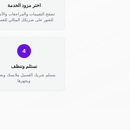
اختر مزود الخدمة
تصفح التقييمات والمراجعات والأس
للعثور على شريكك المثالي للغس
4
نستلم وننظف
يستلم شريك الغسيل ملابسك ويعال
ويجهزها