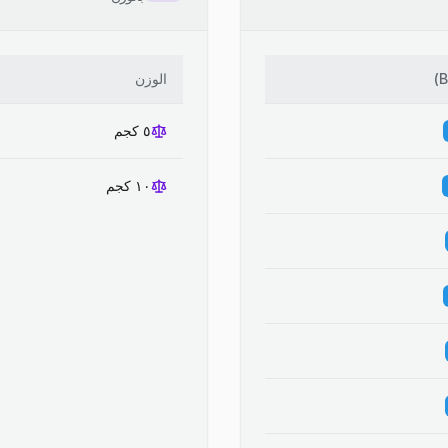
)
الوزن
٥ كجم
١٠ كجم