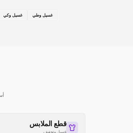
غسيل وطي
غسيل وكي
أس
قطع الملابس
غسيل وتجفيف