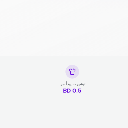
تيشيرت يبدأ من
BD
0.5