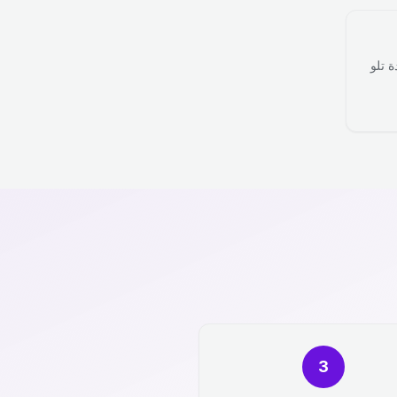
ة تلو
3