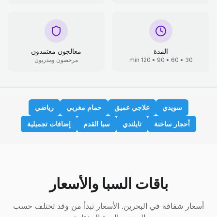
المدة
معالجون معتمدون
30 • 60 • 90 • 120 min
مرخصون ومدربون
سويدي
علاجي عميق
حمام مغربي
رياضي
أحجار ساخنة
تايلندي
سبا القدم
إضافات تجميلية
باقات السبا والأسعار
أسعار شفافة في البحرين. الأسعار تبدأ من وقد تختلف حسب