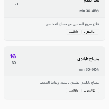
سبا القدم
BD
30-45 min
علاج مريح للقدمين مع مساج انعكاسي
المنزل
السبا
16
مساج تايلندي
BD
60-90 min
مساج تايلندي تقليدي بالتمدد ونقاط الضغط
المنزل
السبا