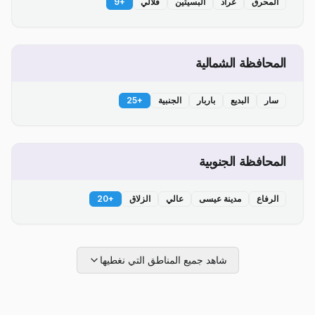
المحرق
عراد
البسيتين
قلالي
+
9
المحافظة الشمالية
سار
البديع
باربار
الجنبية
+
25
المحافظة الجنوبية
الرفاع
مدينة عيسى
عالي
الزلاق
+
20
شاهد جميع المناطق التي نغطيها