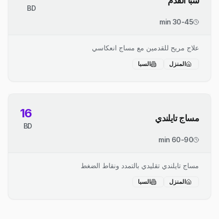
سبا القدم
BD
30-45 min
علاج مريح للقدمين مع مساج انعكاسي
المنزل
السبا
16
مساج تايلندي
BD
60-90 min
مساج تايلندي تقليدي بالتمدد ونقاط الضغط
المنزل
السبا