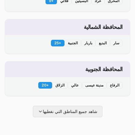
المحرق
عراد
البسيتين
قلالي
+
9
المحافظة الشمالية
سار
البديع
باربار
الجنبية
+
25
المحافظة الجنوبية
الرفاع
مدينة عيسى
عالي
الزلاق
+
20
شاهد جميع المناطق التي نغطيها