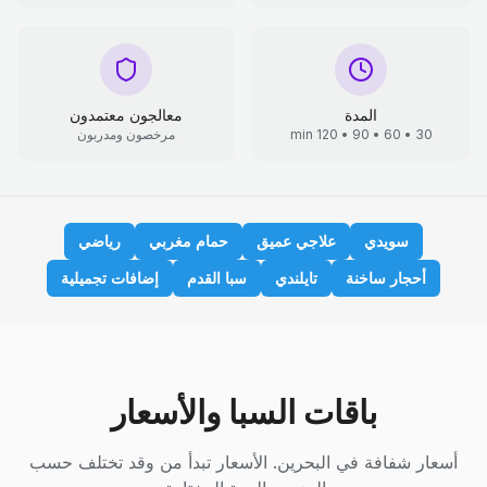
المدة
معالجون معتمدون
30 • 60 • 90 • 120 min
مرخصون ومدربون
سويدي
علاجي عميق
حمام مغربي
رياضي
أحجار ساخنة
تايلندي
سبا القدم
إضافات تجميلية
باقات السبا والأسعار
أسعار شفافة في البحرين. الأسعار تبدأ من وقد تختلف حسب