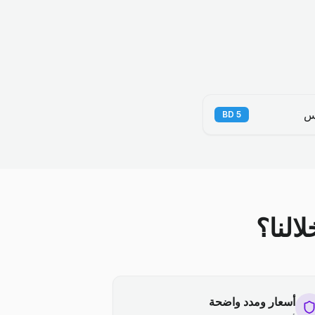
س
BD
5
النا؟
أسعار ومدد واضحة