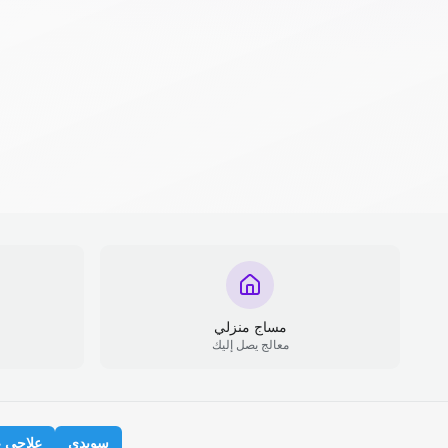
مساج منزلي
معالج يصل إليك
سويدي
علاجي 