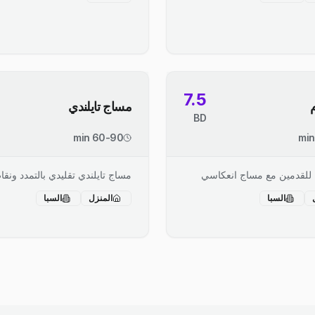
7.5
مساج تايلندي
BD
60-90 min
 للقدمين مع مساج انعكاسي
مساج تايلندي تقليدي بالتمدد ونق
السبا
المنزل
السبا