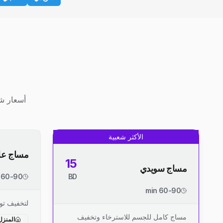
أسعار شف
الأكثر شعبية
مساج عل
15
مساج سويدي
60-90 min
BD
60-90 min
لتخفيف توت
مساج كامل للجسم للاسترخاء وتخفيف
المنزل