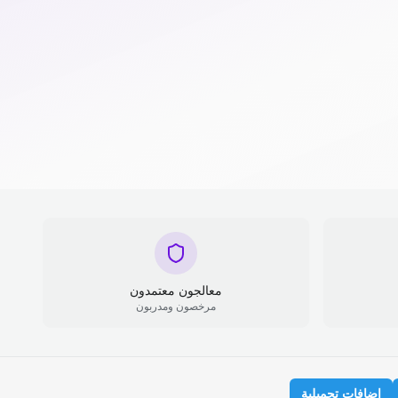
معالجون معتمدون
مرخصون ومدربون
إضافات تجميلية