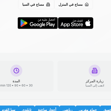
مساج في المنزل
مساج في السبا
زيارة المركز
المدة
اذهب إلى السبا
30 • 60 • 90 • 120 min
عميق
حمام مغربي
رياضي
أحجار ساخنة
تايلندي
سبا القدم