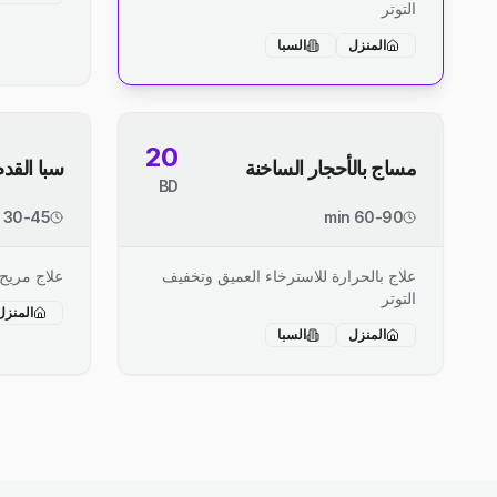
التوتر
المنزل
السبا
20
مساج بالأحجار الساخنة
سبا القدم
BD
30-45 min
60-90 min
علاج بالحرارة للاسترخاء العميق وتخفيف
علاج مريح
التوتر
المنزل
المنزل
السبا