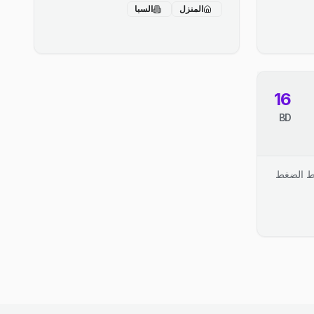
المنزل
السبا
16
BD
اط الضغط