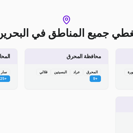
غطي جميع المناطق
في
البحرين
محافظة المحرق
المحا
ورة
المحرق
عراد
البسيتين
قلالي
سار
25
+
9
+