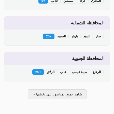
المحرق
عراد
البسيتين
قلالي
+
9
المحافظة الشمالية
سار
البديع
باربار
الجنبية
+
25
المحافظة الجنوبية
الرفاع
مدينة عيسى
عالي
الزلاق
+
20
شاهد جميع المناطق التي نغطيها