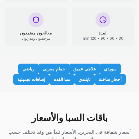
المدة
معالجون معتمدون
30 • 60 • 90 • 120 min
مرخصون ومدربون
سويدي
علاجي عميق
حمام مغربي
رياضي
أحجار ساخنة
تايلندي
سبا القدم
إضافات تجميلية
باقات السبا والأسعار
أسعار شفافة في البحرين. الأسعار تبدأ من وقد تختلف حسب