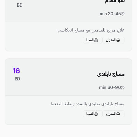
سبا القدم
BD
30-45 min
علاج مريح للقدمين مع مساج انعكاسي
المنزل
السبا
16
مساج تايلندي
BD
60-90 min
مساج تايلندي تقليدي بالتمدد ونقاط الضغط
المنزل
السبا