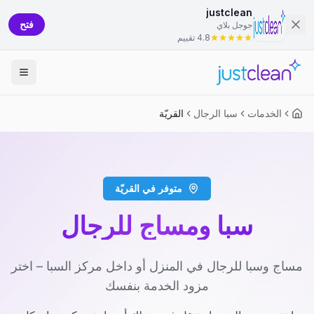
justclean
فتح
جوجل بلاي
4.8 تقييم
الخدمات
سبا الرجال
القريّة
متوفر في القريّة
سبا ومساج للرجال
مساج وسبا للرجال في المنزل أو داخل مركز السبا – اختر
مزود الخدمة بنفسك